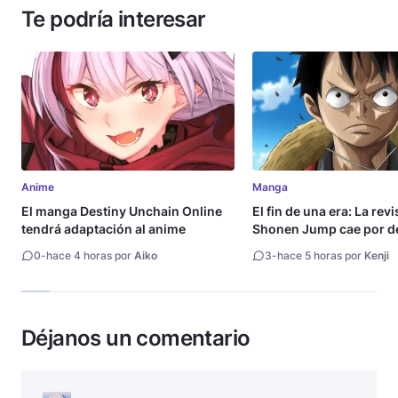
Te podría interesar
Anime
Manga
El manga Destiny Unchain Online
El fin de una era: La rev
tendrá adaptación al anime
Shonen Jump cae por de
millón de copias
0
-
hace 4 horas por
Aiko
3
-
hace 5 horas por
Kenji
Déjanos un comentario