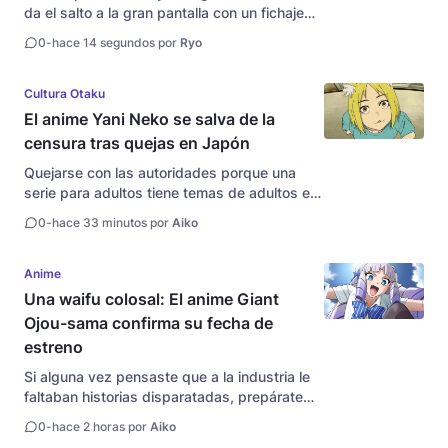
da el salto a la gran pantalla con un fichaje
musical de auténtico lujo. La popular e
0
-
hace 14 segundos por
Ryo
inconfundible cantante Ado sorprendió a
toda la comunidad este jueves al estrenar
oficialmente el...
Cultura Otaku
El anime Yani Neko se salva de la
censura tras quejas en Japón
Quejarse con las autoridades porque una
serie para adultos tiene temas de adultos es
un clásico moderno en Japón. La
0
-
hace 33 minutos por
Aiko
Organización para la Mejora de Programas y
Ética de Radiodifusión (mejor conocida por la
comunidad como la temida BPO) acaba...
Anime
Una waifu colosal: El anime Giant
Ojou-sama confirma su fecha de
estreno
Si alguna vez pensaste que a la industria le
faltaban historias disparatadas, prepárate
para una sobredosis de destrucción con
0
-
hace 2 horas por
Aiko
muchísima elegancia. El comité de