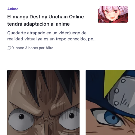
producción detrás de la adaptación animada
del peculiar manga Giant Ojou-sama acaba
Anime
de revelar una nueva...
El manga Destiny Unchain Online
tendrá adaptación al anime
Quedarte atrapado en un videojuego de
realidad virtual ya es un tropo conocido, pero
reencarnar obligatoriamente en el avatar de
0
-
hace 3 horas por
Aiko
una atractiva chica vampiro le da un giro
bastante divertido al asunto. Para la alegría
de la comunidad amante de...