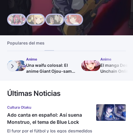
Populares del mes
Anime
Anime
Una waifu colosal: El
El manga Desti
anime Giant Ojou-sama
Unchain Online 
confirma su fecha de
adaptación al a
estreno
Últimas Noticias
Cultura Otaku
Ado canta en español: Así suena
Monstruo, el tema de Blue Lock
El furor por el fútbol y los egos desmedidos