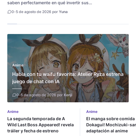
saben perfectamente en qué invertir sus
millones. La empresa tecnológica Ohtani
0
-
5 de agosto de 2026 por
Yuna
Design Laboratory anunció oficialmente el
lanzamiento del proyecto V-Nade!, un
innovador sistema que forma parte de la
iniciativa Teno-Verse. ¿Para qué...
Anime
Habla con tu waifu favorita: Atelier Ryza estrena
juego de chat con IA
0
-
5 de agosto de 2026 por
Kenji
Anime
Anime
La segunda temporada de A
El manga sobre comida 
Wild Last Boss Appeared! revela
Dokagui! Mochizuki-san
tráiler y fecha de estreno
adaptación al anime