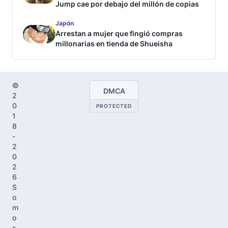
Jump cae por debajo del millón de copias
Japón
Arrestan a mujer que fingió compras
millonarias en tienda de Shueisha
©
DMCA
2
0
PROTECTED
1
8
-
2
0
2
6
S
o
m
o
s