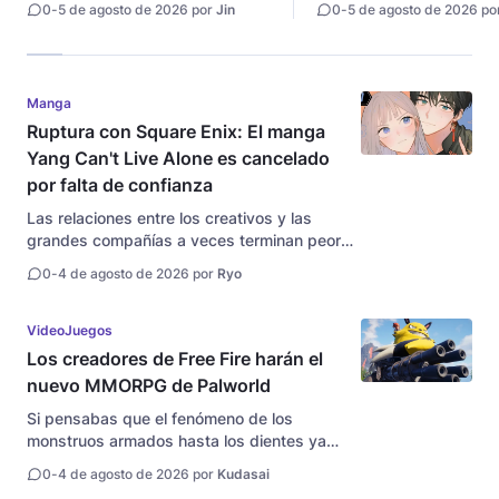
0
-
5 de agosto de 2026 por
Jin
0
-
5 de agosto de 2026 po
Manga
Ruptura con Square Enix: El manga
Yang Can't Live Alone es cancelado
por falta de confianza
Las relaciones entre los creativos y las
grandes compañías a veces terminan peor
que un divorcio mal llevado. El mangaka
0
-
4 de agosto de 2026 por
Ryo
sooncha soltó una auténtica bomba en la
comunidad al anunciar que su manga, Yang
Can't Live Alone (Yang-senpai wa Hitori...
VideoJuegos
Los creadores de Free Fire harán el
nuevo MMORPG de Palworld
Si pensabas que el fenómeno de los
monstruos armados hasta los dientes ya
había tocado techo, prepárate para la locura
0
-
4 de agosto de 2026 por
Kudasai
que se avecina en la palma de tu mano. La