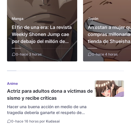
Manga
Japón
El fin de una era: La revista
Arrestan a mujer qu
Weekly Shonen Jump cae
compras millonaria
por debajo del millón de
tienda de Shueisha
copias
0
-
hace 3 horas
0
-
hace 4 horas
Anime
Actriz para adultos dona a víctimas de
sismo y recibe críticas
Hacer una buena acción en medio de una
tragedia debería ganarte el respeto de
todos, pero el anonimato de internet siempre
0
-
hace 16 horas por
Kudasai
encuentra la manera de arruinar el momento
con moralismo barato. La reconocida actriz