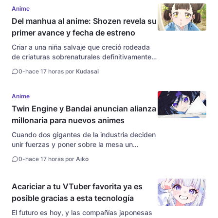
de videos para adultos Yu Tano...
Anime
Del manhua al anime: Shozen revela su
primer avance y fecha de estreno
Criar a una niña salvaje que creció rodeada
de criaturas sobrenaturales definitivamente
no estaba en el manual del buen sacerdote.
0
-
hace 17 horas por
Kudasai
El equipo de producción detrás de la
adaptación animada del popular manhua
chino Shang Shan, creado por Jiang Jia
Anime
Meizi,...
Twin Engine y Bandai anuncian alianza
millonaria para nuevos animes
Cuando dos gigantes de la industria deciden
unir fuerzas y poner sobre la mesa un
cheque con muchos ceros, sabes que se
0
-
hace 17 horas por
Aiko
avecina algo monumental. La productora
Twin Engine anunció oficialmente una
asociación estratégica con el titán de la
Acariciar a tu VTuber favorita ya es
mercancía...
posible gracias a esta tecnología
El futuro es hoy, y las compañías japonesas