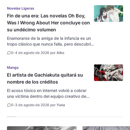
desarrolladora Garena, mundialmente
conocida por su éxito masivo con Free...
Novelas Ligeras
Fin de una era: Las novelas Oh Boy,
Was I Wrong About Her concluye con
su undécimo volumen
Enamorarse de la amiga de la infancia es un
tropo clásico que nunca falla, pero descubrir
que el niño con el que jugabas en el lodo
0
-
4 de agosto de 2026 por
Aiko
ahora es la chica más hermosa de la
preparatoria lleva la comedia a otro...
Manga
El artista de Gachiakuta quitará su
nombre de los créditos
El acoso tóxico en internet volvió a cobrar
una víctima dentro del equipo creativo de
uno de los mangas más populares del
0
-
3 de agosto de 2026 por
Yuna
momento. Hideyoshi Andou, el artista
responsable de los icónicos diseños de
grafiti que le otorgan la identidad callejera...