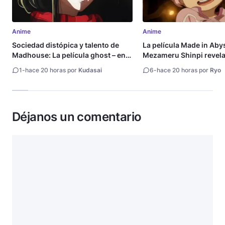
Anime
Anime
Sociedad distópica y talento de
La película Made in Aby
Madhouse: La película ghost – end
Mezameru Shinpi revela 
of night revela tráiler
fecha de estreno
1
-
hace 20 horas por
Kudasai
6
-
hace 20 horas por
Ryo
Déjanos un comentario