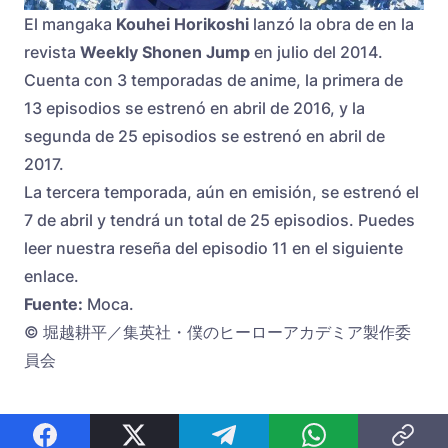
El mangaka
Kouhei
Horikoshi
lanzó la obra de en la
revista
Weekly Shonen Jump
en julio del 2014.
Cuenta con 3 temporadas de anime, la primera de
13 episodios se estrenó en abril de 2016, y la
segunda de 25 episodios se estrenó en abril de
2017.
La
tercera temporada
, aún en emisión, se estrenó el
7 de abril
y tendrá un total de
25 episodios
. Puedes
leer nuestra reseña del episodio 11 en el siguiente
enlace
.
Fuente:
Moca.
© 堀越耕平／集英社・僕のヒーローアカデミア製作委
員会