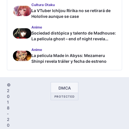
Cultura Otaku
La VTuber Ichijou Ririka no se retirará de
Hololive aunque se case
Anime
Sociedad distópica y talento de Madhouse:
La película ghost – end of night revela
tráiler
Anime
La película Made in Abyss: Mezameru
Shinpi revela tráiler y fecha de estreno
©
DMCA
2
0
PROTECTED
1
8
-
2
0