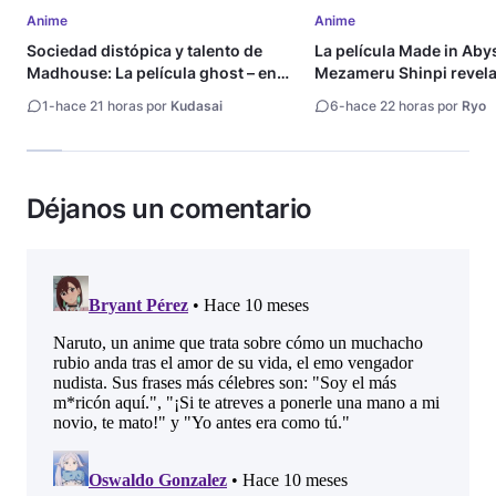
Anime
Anime
Sociedad distópica y talento de
La película Made in Aby
Madhouse: La película ghost – end
Mezameru Shinpi revela 
of night revela tráiler
fecha de estreno
1
-
hace 21 horas por
Kudasai
6
-
hace 22 horas por
Ryo
Déjanos un comentario