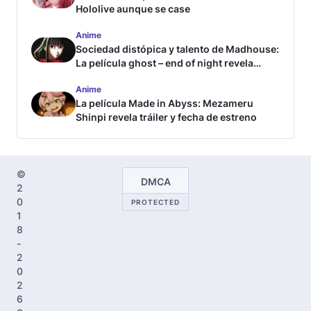
Hololive aunque se case
Anime
Sociedad distópica y talento de Madhouse:
La película ghost – end of night revela
tráiler
Anime
La película Made in Abyss: Mezameru
Shinpi revela tráiler y fecha de estreno
©
DMCA
2
0
PROTECTED
1
8
-
2
0
2
6