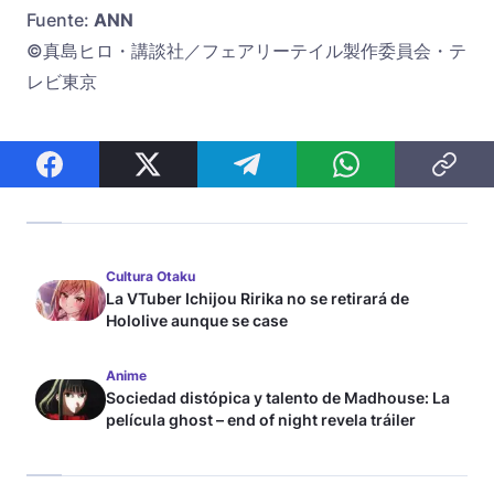
Fuente:
ANN
©真島ヒロ・講談社／フェアリーテイル製作委員会・テ
レビ東京
Cultura Otaku
La VTuber Ichijou Ririka no se retirará de
Hololive aunque se case
Anime
Sociedad distópica y talento de Madhouse: La
película ghost – end of night revela tráiler