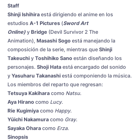
Staff
Shinji Ishihira
está dirigiendo el anime en los
estudios
A-1 Pictures
(
Sword Art
Online
)
y
Bridge
(Devil Survivor 2 The
Animation),
Masashi Sogo
está manejando la
composición de la serie, mientras que
Shinji
Takeuchi
y
Toshihiko Sano
están diseñando los
personajes.
Shoji Hata
está encargado del sonido
y
Yasuharu Takanashi
está componiendo la música.
Los miembros del reparto que regresan:
Tetsuya Kakihara
como
Natsu
.
Aya Hirano
como
Lucy
.
Rie Kugimiya
como
Happy
.
Yūichi Nakamura
como
Gray
.
Sayaka Ohara
como
Erza
.
Sinopsis