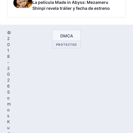
La película Made in Abyss: Mezameru
Shinpi revela tráiler y fecha de estreno
©
DMCA
2
0
PROTECTED
1
8
-
2
0
2
6
S
o
m
o
s
K
u