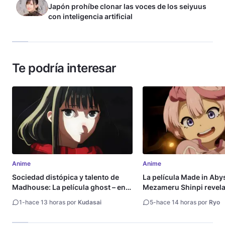
Japón prohíbe clonar las voces de los seiyuus
con inteligencia artificial
Te podría interesar
Anime
Anime
Sociedad distópica y talento de
La película Made in Aby
Madhouse: La película ghost – end
Mezameru Shinpi revela 
of night revela tráiler
fecha de estreno
1
-
hace 13 horas por
Kudasai
5
-
hace 14 horas por
Ryo