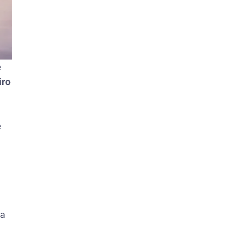
e
iro
e
ta