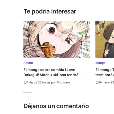
Te podría interesar
Anime
Manga
El manga sobre comida I Love
El manga T
Dokagui! Mochizuki-san tendrá
terminará 
adaptación al anime
1
-
hace 22 horas por
Mirukaru
6
-
hace 23
Déjanos un comentario