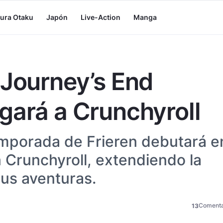
tura Otaku
Japón
Live-Action
Manga
 Journey’s End
gará a Crunchyroll
mporada de Frieren debutará e
 Crunchyroll, extendiendo la
sus aventuras.
Comenta
13