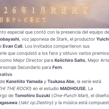
nto especial que contó con la presencia del equipo d
Kobayashi
, voz japonesa de Stark, el productor
Yuich
ie
Evan Call
. Los invitados compartieron sus
erie que conquistó a los fans y obtuvo varios premios
 como Mejor Director para
Keiichiro Saito
, Mejor Art
ersonaje Secundario para
Fern
.
eativo
 de
Kanehito Yamada
y
Tsukasa Abe
, la serie está
HI THE ROCK!
) en el estudio
MADHOUSE
. La
argo de
Tomohiro Suzuki
(
One-Punch Man
), el diseño
agasawa
(
takt op.Destiny
) y la música está compues