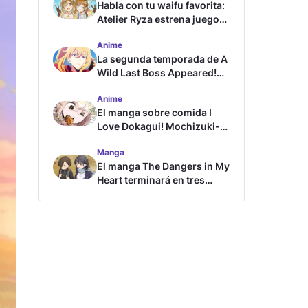
Habla con tu waifu favorita:
Atelier Ryza estrena juego
de chat con IA
Anime
La segunda temporada de A
Wild Last Boss Appeared!
revela tráiler y fecha de
Anime
estreno
El manga sobre comida I
Love Dokagui! Mochizuki-
san tendrá adaptación al
Manga
anime
El manga The Dangers in My
Heart terminará en tres
capítulos