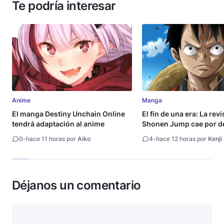
Te podría interesar
Anime
Manga
El manga Destiny Unchain Online
El fin de una era: La rev
tendrá adaptación al anime
Shonen Jump cae por de
millón de copias
0
-
hace 11 horas por
Aiko
4
-
hace 12 horas por
Kenji
Déjanos un comentario