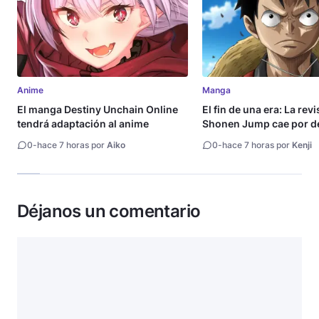
Anime
Manga
El manga Destiny Unchain Online
El fin de una era: La rev
tendrá adaptación al anime
Shonen Jump cae por de
millón de copias
0
-
hace 7 horas por
Aiko
0
-
hace 7 horas por
Kenji
Déjanos un comentario