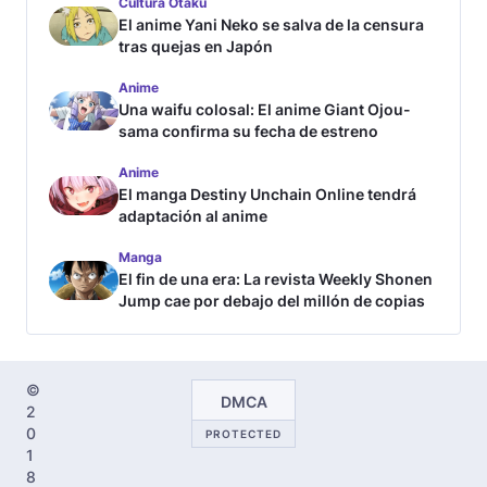
Cultura Otaku
El anime Yani Neko se salva de la censura
tras quejas en Japón
Anime
Una waifu colosal: El anime Giant Ojou-
sama confirma su fecha de estreno
Anime
El manga Destiny Unchain Online tendrá
adaptación al anime
Manga
El fin de una era: La revista Weekly Shonen
Jump cae por debajo del millón de copias
©
DMCA
2
0
PROTECTED
1
8