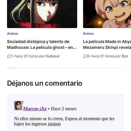
Anime
Anime
Sociedad distópica y talento de
La película Made in Aby
Madhouse: La película ghost – end
Mezameru Shinpi revela 
of night revela tráiler
fecha de estreno
1
-
hace 20 horas por
Kudasai
6
-
hace 21 horas por
Ryo
Déjanos un comentario