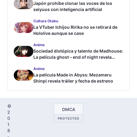
Japón prohíbe clonar las voces de los
seiyuus con inteligencia artificial
Cultura Otaku
La VTuber Ichijou Ririka no se retirará de
Hololive aunque se case
Anime
Sociedad distópica y talento de Madhouse:
La película ghost – end of night revela
tráiler
Anime
La película Made in Abyss: Mezameru
Shinpi revela tráiler y fecha de estreno
©
DMCA
2
0
PROTECTED
1
8
-