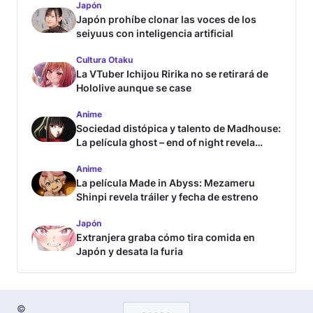
Japón
Japón prohíbe clonar las voces de los
seiyuus con inteligencia artificial
Cultura Otaku
La VTuber Ichijou Ririka no se retirará de
Hololive aunque se case
Anime
Sociedad distópica y talento de Madhouse:
La película ghost – end of night revela
tráiler
Anime
La película Made in Abyss: Mezameru
Shinpi revela tráiler y fecha de estreno
Japón
Extranjera graba cómo tira comida en
Japón y desata la furia
©