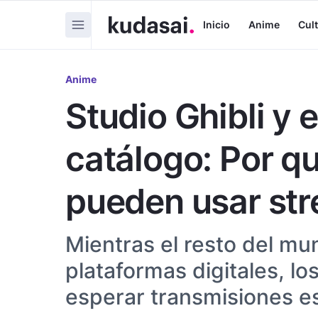
Inicio
Anime
Cul
Anime
Studio Ghibli y e
catálogo: Por q
pueden usar st
Mientras el resto del mun
plataformas digitales, l
esperar transmisiones e