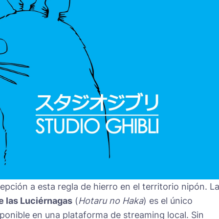
pción a esta regla de hierro en el territorio nipón. L
e las Luciérnagas
(
Hotaru no Haka
) es el único
ponible en una plataforma de streaming local. Sin