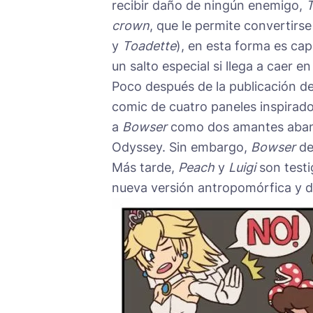
recibir daño de ningún enemigo,
T
crown
, que le permite convertirs
y
Toadette
), en esta forma es capa
un salto especial si llega a caer en
Poco después de la publicación de
comic de cuatro paneles inspirado
a
Bowser
como dos amantes abando
Odyssey. Sin embargo,
Bowser
de
Más tarde,
Peach
y
Luigi
son test
nueva versión antropomórfica y 