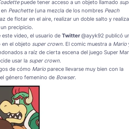
oadette
puede tener acceso a un objeto llamado
sup
e en
Peachette
(una mezcla de los nombres
Peach
z de flotar en el aire, realizar un doble salto y realiza
 un precipicio.
 este video, el usuario de
Twitter
@ayyk92 publicó u
 en el objeto
super crown
. El comic muestra a
Mario
nados a raíz de cierta escena del juego Super Mar
cide usar la
super crown
.
igos de cómo
Mario
parece llevarse muy bien con la
del género femenino de
Bowser
.