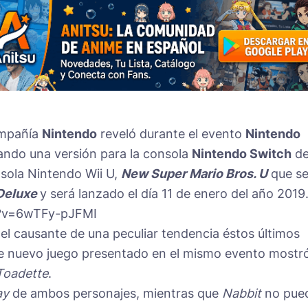
ompañía
Nintendo
reveló durante el evento
Nintendo
ando una versión para la consola
Nintendo Switch
de
nsola Nintendo Wii U,
New Super Mario Bros. U
que s
Deluxe
y será lanzado el día 11 de enero del año 2019
h?v=6wTFy-pJFMI
el causante de una peculiar tendencia éstos últimos
te nuevo juego presentado en el mismo evento mostr
Toadette
.
ay
de ambos personajes, mientras que
Nabbit
no pue