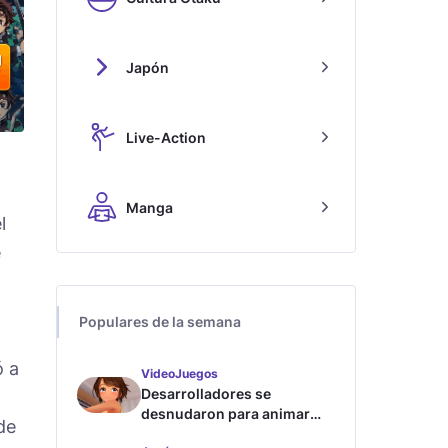
Japón
Live-Action
Manga
l
e
.
Populares de la semana
ó a
VideoJuegos
Desarrolladores se
desnudaron para animar
de
este juego de waifus