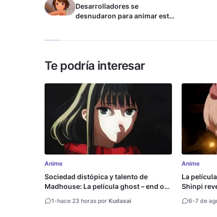
Desarrolladores se
desnudaron para animar este
juego de waifus
Te podría interesar
Anime
Anime
Sociedad distópica y talento de
La películ
Madhouse: La película ghost – end of
Shinpi reve
night revela tráiler
1
-
hace 23 horas por
Kudasai
6
-
7 de ag