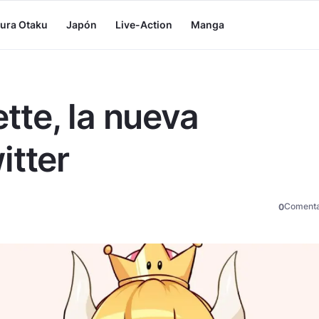
tura Otaku
Japón
Live-Action
Manga
te, la nueva
itter
Comenta
0