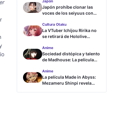
Japón
er
Japón prohíbe clonar las
voces de los seiyuus con
r
inteligencia artificial
Cultura Otaku
La VTuber Ichijou Ririka no
n
se retirará de Hololive
aunque se case
y
Anime
io
Sociedad distópica y talento
de Madhouse: La película
ghost – end of night revela
Anime
tráiler
La película Made in Abyss:
Mezameru Shinpi revela
tráiler y fecha de estreno