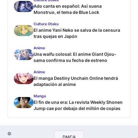
Ado canta en español: Así suena
Monstruo, el tema de Blue Lock
Cultura Otaku
El anime Yani Neko se salva de la censura
tras quejas en Japón
Anime
Una waifu colosal: El anime Giant Ojou-
sama confirma su fecha de estreno
Anime
El manga Destiny Unchain Online tendrá
adaptación al anime
Manga
El fin de una era: La revista Weekly Shonen
Jump cae por debajo del millón de copias
©
DMCA