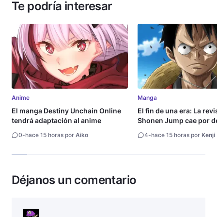
Te podría interesar
Anime
Manga
El manga Destiny Unchain Online
El fin de una era: La rev
tendrá adaptación al anime
Shonen Jump cae por de
millón de copias
0
-
hace 15 horas por
Aiko
4
-
hace 15 horas por
Kenji
Déjanos un comentario