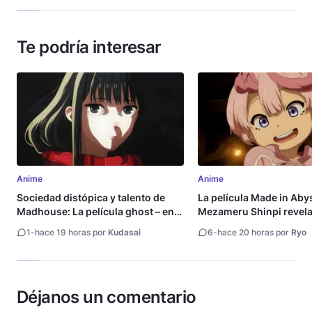
Te podría interesar
Anime
Anime
Sociedad distópica y talento de
La película Made in Aby
Madhouse: La película ghost – end
Mezameru Shinpi revela 
of night revela tráiler
fecha de estreno
1
-
hace 19 horas por
Kudasai
6
-
hace 20 horas por
Ryo
Déjanos un comentario