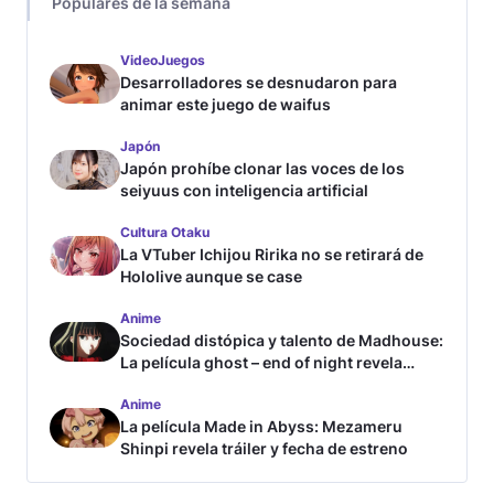
Populares de la semana
VideoJuegos
Desarrolladores se desnudaron para
animar este juego de waifus
Japón
Japón prohíbe clonar las voces de los
seiyuus con inteligencia artificial
Cultura Otaku
La VTuber Ichijou Ririka no se retirará de
Hololive aunque se case
Anime
Sociedad distópica y talento de Madhouse:
La película ghost – end of night revela
tráiler
Anime
La película Made in Abyss: Mezameru
Shinpi revela tráiler y fecha de estreno