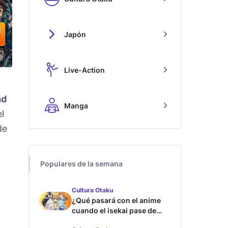
Japón
Live-Action
nd
Manga
l
de
Populares de la semana
Cultura Otaku
¿Qué pasará con el anime
cuando el isekai pase de
moda?