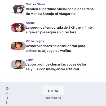
Cultura Otaku
Venden el perfume oficial con olor a Utena
de Mahou Shoujo ni Akogarete
Anime
La segunda temporada de SK8 the Infinity
sigue en pie según su directora
VideoJuegos
Desarrolladores se desnudaron para
animar este juego de waifus
Japón
Japón prohíbe clonar las voces de los
seiyuus con inteligencia artificial
©
DMCA
2
0
PROTECTED
1