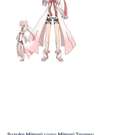
Suzuko Mimori
como
Mimori Tougou
.