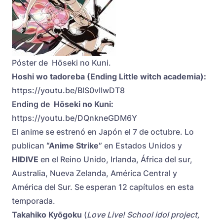
Póster de Hōseki no Kuni.
Hoshi wo tadoreba (Ending Little witch academia):
https://youtu.be/BlS0vIIwDT8
Ending de
Hōseki no Kuni:
https://youtu.be/DQnkneGDM6Y
El anime se estrenó en Japón el 7 de octubre. Lo
publican
“Anime Strike”
en Estados Unidos y
HIDIVE
en el Reino Unido, Irlanda, África del sur,
Australia, Nueva Zelanda, América Central y
América del Sur. Se esperan 12 capítulos en esta
temporada.
Takahiko Kyōgoku
(
Love Live! School idol project,