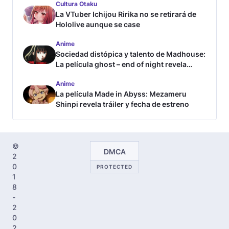
Cultura Otaku
La VTuber Ichijou Ririka no se retirará de
Hololive aunque se case
Anime
Sociedad distópica y talento de Madhouse:
La película ghost – end of night revela
tráiler
Anime
La película Made in Abyss: Mezameru
Shinpi revela tráiler y fecha de estreno
©
DMCA
2
0
PROTECTED
1
8
-
2
0
2