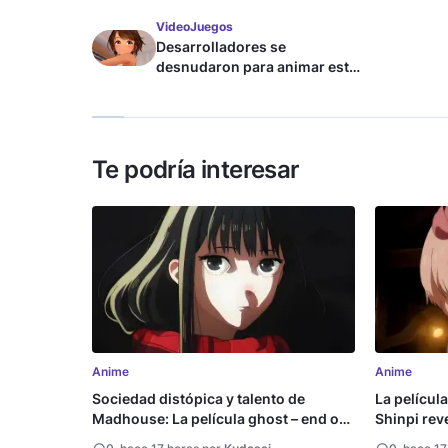
VideoJuegos
Desarrolladores se
desnudaron para animar este
juego de waifus
Te podría interesar
Anime
Anime
Sociedad distópica y talento de
La películ
Madhouse: La película ghost – end of
Shinpi reve
night revela tráiler