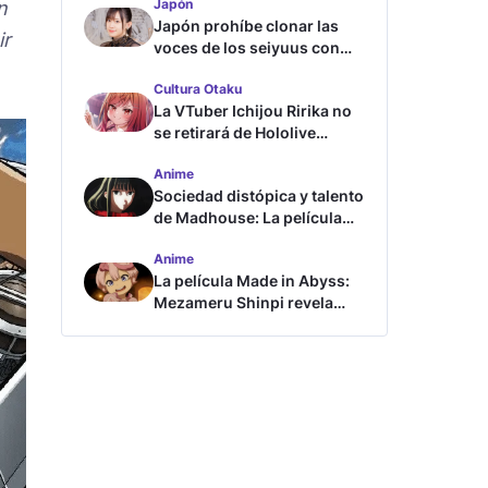
Japón
n
Japón prohíbe clonar las
ir
voces de los seiyuus con
inteligencia artificial
Cultura Otaku
La VTuber Ichijou Ririka no
se retirará de Hololive
aunque se case
Anime
Sociedad distópica y talento
de Madhouse: La película
ghost – end of night revela
Anime
tráiler
La película Made in Abyss:
Mezameru Shinpi revela
tráiler y fecha de estreno