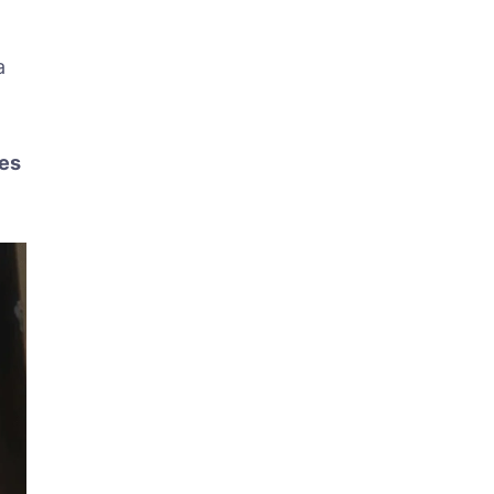
a
tes