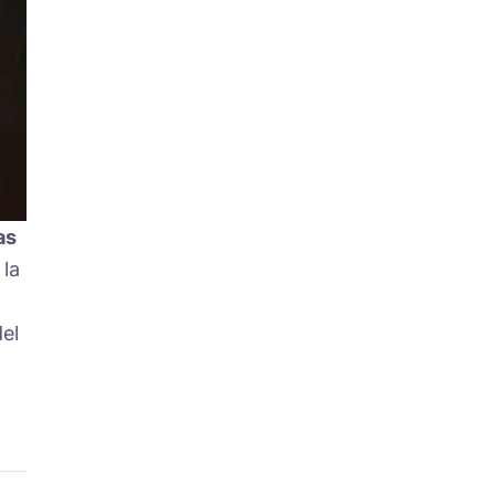
as
 la
del