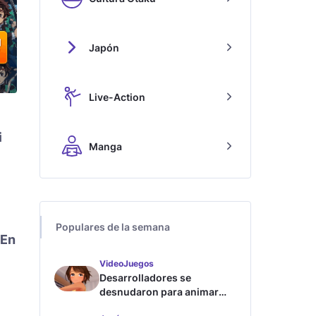
Japón
Live-Action
i
Manga
Populares de la semana
En
VideoJuegos
Desarrolladores se
desnudaron para animar
este juego de waifus