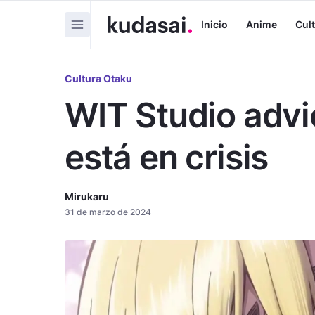
Inicio
Anime
Cul
Cultura Otaku
WIT Studio advie
está en crisis
Mirukaru
31 de marzo de 2024