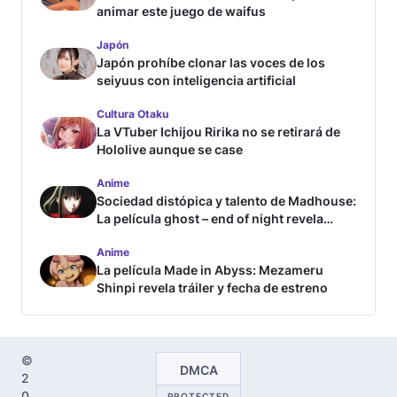
animar este juego de waifus
Japón
Japón prohíbe clonar las voces de los
seiyuus con inteligencia artificial
Cultura Otaku
La VTuber Ichijou Ririka no se retirará de
Hololive aunque se case
Anime
Sociedad distópica y talento de Madhouse:
La película ghost – end of night revela
tráiler
Anime
La película Made in Abyss: Mezameru
Shinpi revela tráiler y fecha de estreno
©
DMCA
2
0
PROTECTED