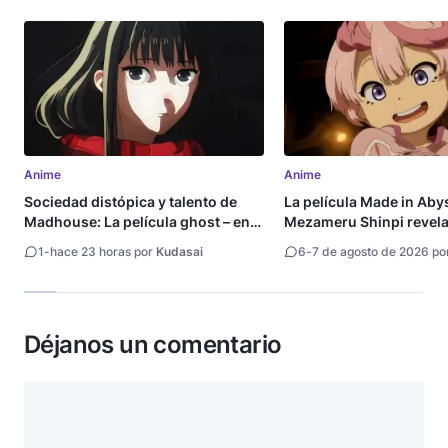
Anime
Anime
Sociedad distópica y talento de
La película Made in Aby
Madhouse: La película ghost – end
Mezameru Shinpi revela 
of night revela tráiler
fecha de estreno
1
-
hace 23 horas por
Kudasai
6
-
7 de agosto de 2026 po
Déjanos un comentario