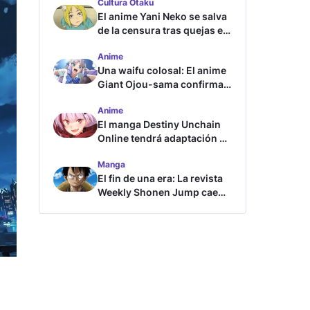
Cultura Otaku
El anime Yani Neko se salva
de la censura tras quejas en
Japón
Anime
Una waifu colosal: El anime
Giant Ojou-sama confirma
su fecha de estreno
Anime
El manga Destiny Unchain
Online tendrá adaptación al
anime
Manga
El fin de una era: La revista
Weekly Shonen Jump cae
por debajo del millón de
copias