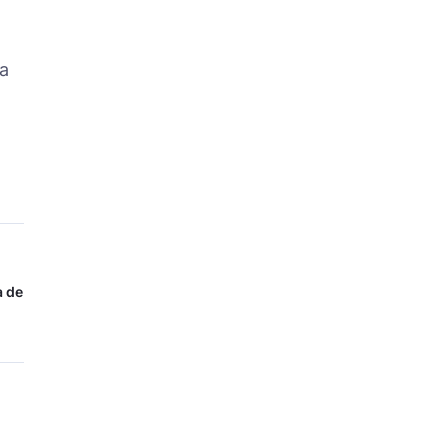
la
a de