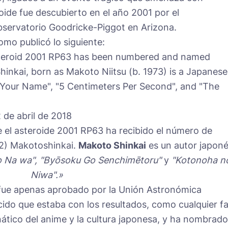
oide fue descubierto en el año 2001 por el
bservatorio Goodricke-Piggot en Arizona.
omo publicó lo siguiente:
steroid 2001 RP63 has been numbered and named
inkai, born as Makoto Niitsu (b. 1973) is a Japanese
 "Your Name", "5 Centimeters Per Second", and "The
de abril de 2018
el asteroide 2001 RP63 ha recibido el número de
22) Makotoshinkai.
Makoto Shinkai
es un autor japoné
o Na wa", "Byōsoku Go Senchimētoru"
y
"Kotonoha n
Niwa".»
ue apenas aprobado por la Unión Astronómica
acido que estaba con los resultados, como cualquier f
ático del anime y la cultura japonesa, y ha nombrado