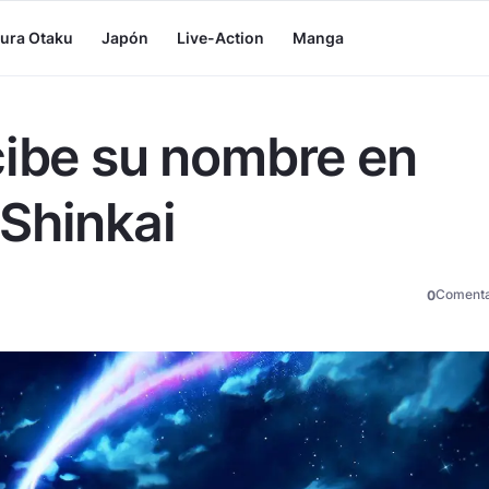
tura Otaku
Japón
Live-Action
Manga
cibe su nombre en
Shinkai
Comenta
0