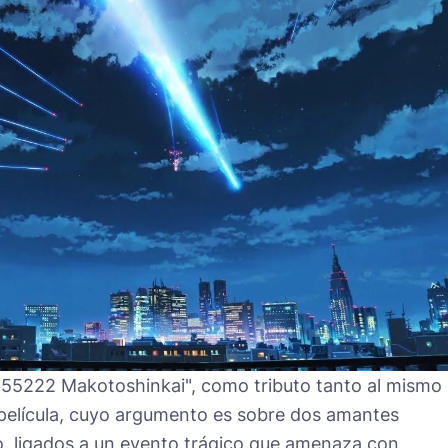
 "55222 Makotoshinkai", como tributo tanto al mismo
lícula, cuyo argumento es sobre dos amantes
io, ligados a un evento trágico que amenaza con