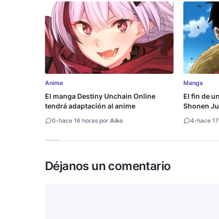
Anime
Manga
El manga Destiny Unchain Online
El fin de u
tendrá adaptación al anime
Shonen Ju
millón de 
0
-
hace 16 horas por
Aiko
4
-
hace 17
Déjanos un comentario