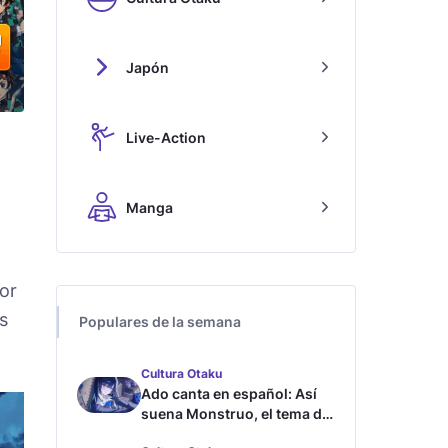
Japón
Live-Action
Manga
or
s
Populares de la semana
Cultura Otaku
Ado canta en español: Así
suena Monstruo, el tema de
Blue Lock