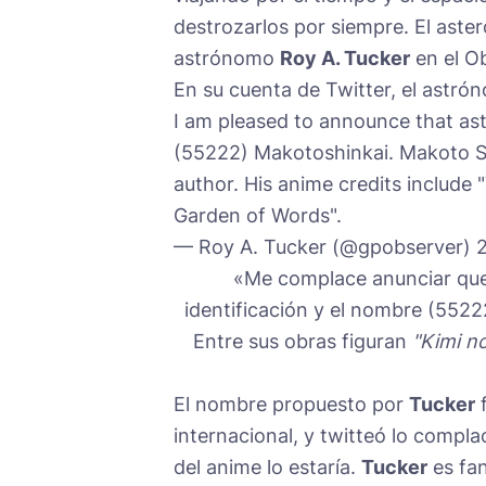
destrozarlos por siempre. El aster
astrónomo
Roy A. Tucker
en el O
En su cuenta de Twitter, el astrón
I am pleased to announce that a
(55222) Makotoshinkai. Makoto Sh
author. His anime credits include
Garden of Words".
— Roy A. Tucker (@gpobserver) 2 
«Me complace anunciar que 
identificación y el nombre (552
Entre sus obras figuran
"Kimi n
El nombre propuesto por
Tucker
f
internacional, y twitteó lo compl
del anime lo estaría.
Tucker
es fan