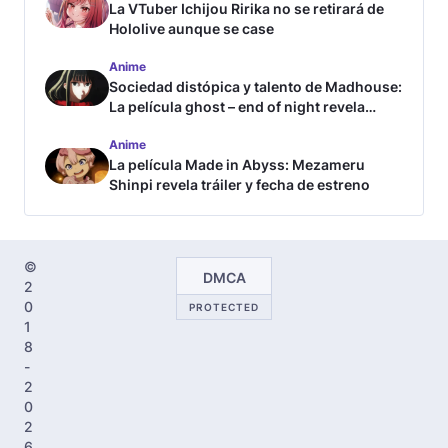
La VTuber Ichijou Ririka no se retirará de
Hololive aunque se case
Anime
Sociedad distópica y talento de Madhouse:
La película ghost – end of night revela
tráiler
Anime
La película Made in Abyss: Mezameru
Shinpi revela tráiler y fecha de estreno
©
DMCA
2
0
PROTECTED
1
8
-
2
0
2
6