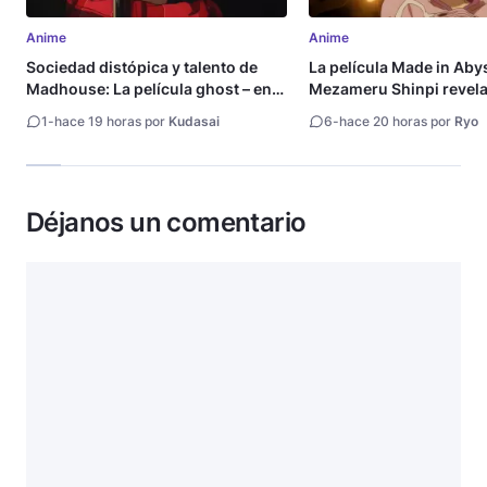
Anime
Anime
Sociedad distópica y talento de
La película Made in Aby
Madhouse: La película ghost – end
Mezameru Shinpi revela 
of night revela tráiler
fecha de estreno
1
-
hace 19 horas por
Kudasai
6
-
hace 20 horas por
Ryo
Déjanos un comentario