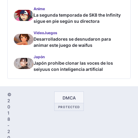
Anime
La segunda temporada de SK8 the Infinity
sigue en pie según su directora
VideoJuegos
Desarrolladores se desnudaron para
animar este juego de waifus
Japón
Japón prohíbe clonar las voces de los
seiyuus con inteligencia artificial
©
DMCA
2
0
PROTECTED
1
8
-
2
0