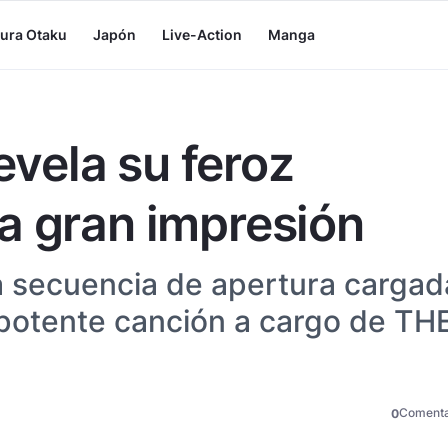
tura Otaku
Japón
Live-Action
Manga
vela su feroz
a gran impresión
a secuencia de apertura cargad
 potente canción a cargo de TH
Comenta
0