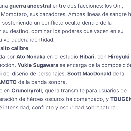
 una
guerra ancestral
entre dos facciones: los Oni,
s Momotaro, sus cazadores. Ambas líneas de sangre 
, sosteniendo un conflicto oculto dentro de la
r su destino, dominar los poderes que yacen en su
su verdadera identidad.
alto calibre
ida por
Ato Nonaka
en el estudio
Hibari
, con
Hiroyuki
ección.
Yukie Sugawara
se encarga de la composició
i
del diseño de personajes,
Scott MacDonald
de la
AMOTO
de la banda sonora.
le en
Crunchyroll
, que la transmite para usuarios de
neración de héroes oscuros ha comenzado, y
TOUGE
 intensidad, conflicto y oscuridad sobrenatural.