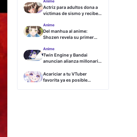
Anime
Actriz para adultos dona a
víctimas de sismo y recibe
críticas
Anime
Del manhua al anime:
Shozen revela su primer
avance y fecha de estreno
Anime
Twin Engine y Bandai
anuncian alianza millonaria
para nuevos animes
Acariciar a tu VTuber
favorita ya es posible
gracias a esta tecnología