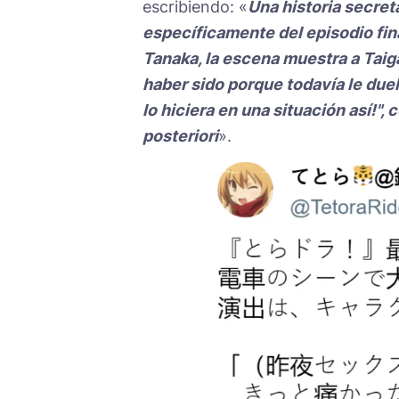
escribiendo: «
Una historia secret
específicamente del episodio fin
Tanaka, la escena muestra a Taig
haber sido porque todavía le duel
lo hiciera en una situación así!"
posteriori
».