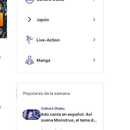
Japón
Live-Action
n
Manga
Populares de la semana
e
Cultura Otaku
Ado canta en español: Así
suena Monstruo, el tema de
Blue Lock