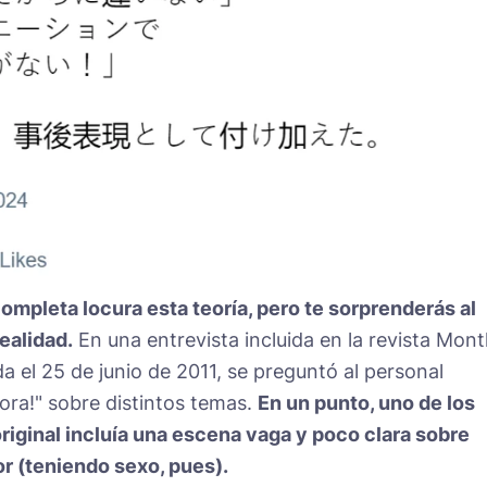
mpleta locura esta teoría, pero te sorprenderás al
realidad.
En una entrevista incluida en la revista Mont
da el 25 de junio de 2011, se preguntó al personal
ora!" sobre distintos temas.
En un punto, uno de los
iginal incluía una escena vaga y poco clara sobre
r (teniendo sexo, pues).