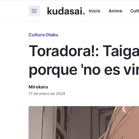
Inicio
Anime
Cul
Cultura Otaku
Toradora!: Taiga
porque 'no es vi
Mirukaru
17 de enero de 2024