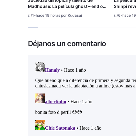
Sociedad distópica y talento de
La películ
Madhouse: La película ghost – end of
Shinpi reve
night revela tráiler
1
-
hace 18 horas por
Kudasai
6
-
hace 19
Déjanos un comentario