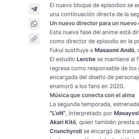
El nuevo bloque de episodios se e
una continuación directa de la 
Un nuevo director para un nuevo 
Esta nueva fase del anime está di
como director de episodio en la p
Fukui sustituye a
Masaomi Andō
,
El estudio
Lerche
se mantiene al f
regresa como responsable de los 
encargada del diseño de personaje
enamoró a los fans en 2020.
Música que conecta con el alma
La segunda temporada, estrenad
“L’oN”
, interpretado por
Masayosh
Akari Kitō
, quien también presta s
Crunchyroll
se encargó de transm