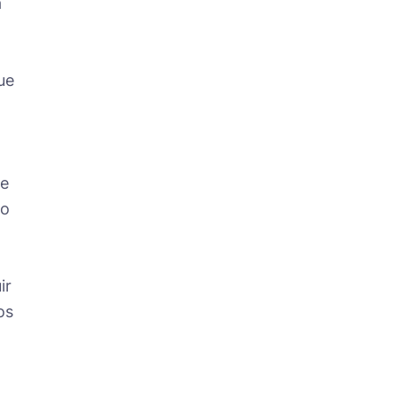
a
ue
de
ro
ir
os