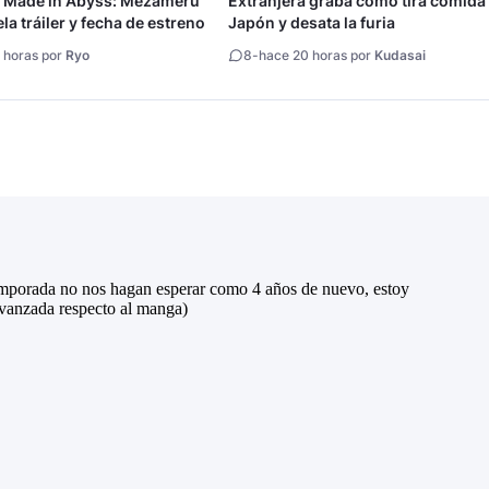
a Made in Abyss: Mezameru
Extranjera graba cómo tira comida
la tráiler y fecha de estreno
Japón y desata la furia
 horas por
Ryo
8
-
hace 20 horas por
Kudasai