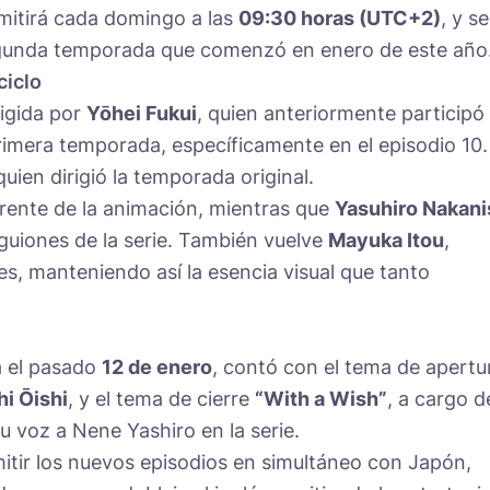
mitirá cada domingo a las
09:30 horas (UTC+2)
, y s
segunda temporada que comenzó en enero de este año
ciclo
rigida por
Yōhei Fukui
, quien anteriormente participó
rimera temporada, específicamente en el episodio 10.
 quien dirigió la temporada original.
rente de la animación, mientras que
Yasuhiro Nakani
guiones de la serie. También vuelve
Mayuka Itou
,
s, manteniendo así la esencia visual que tanto
a el pasado
12 de enero
, contó con el tema de apertu
i Ōishi
, y el tema de cierre
“With a Wish”
, a cargo d
u voz a Nene Yashiro en la serie.
itir los nuevos episodios en simultáneo con Japón,