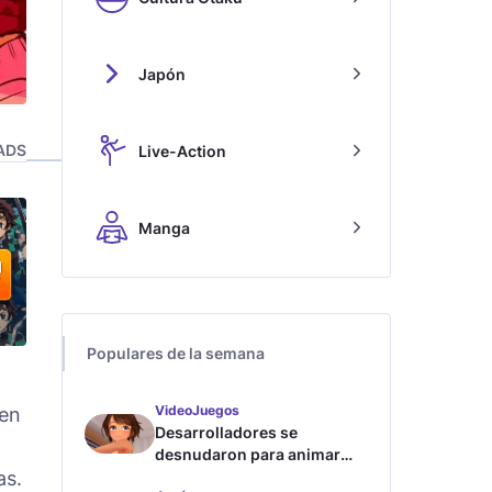
Japón
ADS
Live-Action
Manga
Populares de la semana
VideoJuegos
 en
Desarrolladores se
desnudaron para animar
as.
este juego de waifus