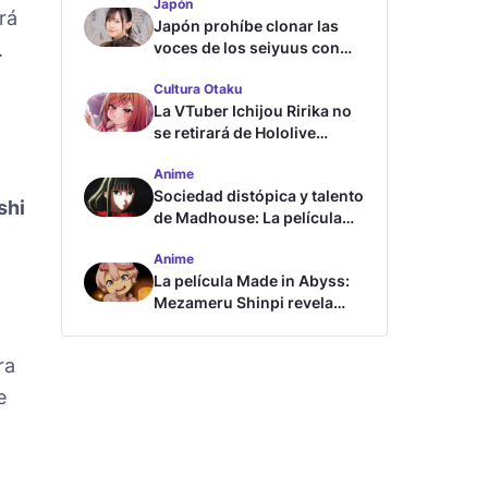
Japón
erá
Japón prohíbe clonar las
.
voces de los seiyuus con
inteligencia artificial
Cultura Otaku
La VTuber Ichijou Ririka no
se retirará de Hololive
aunque se case
Anime
Sociedad distópica y talento
shi
de Madhouse: La película
ghost – end of night revela
Anime
tráiler
La película Made in Abyss:
Mezameru Shinpi revela
tráiler y fecha de estreno
ra
e