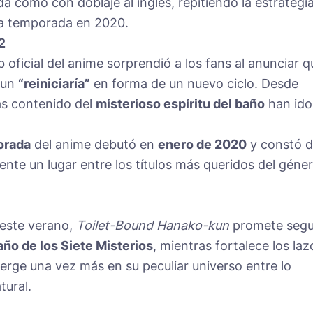
da como con doblaje al inglés, repitiendo la estrategi
a temporada en 2020.
2
eb oficial del anime sorprendió a los fans al anunciar q
kun
“reiniciaría”
en forma de un nuevo ciclo. Desde
ás contenido del
misterioso espíritu del baño
han ido
orada
del anime debutó en
enero de 2020
y constó 
nte un lugar entre los títulos más queridos del géne
este verano,
Toilet-Bound Hanako-kun
promete segu
año de los Siete Misterios
, mientras fortalece los laz
erge una vez más en su peculiar universo entre lo
tural.