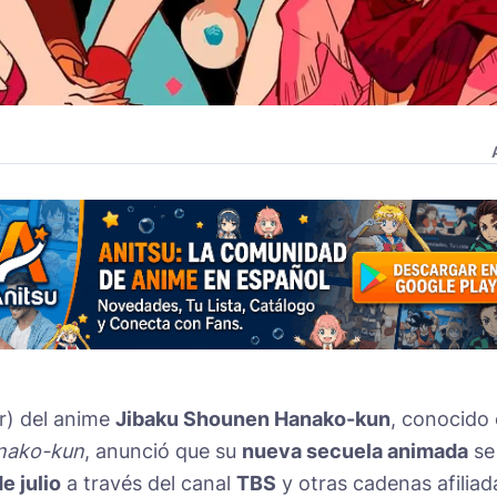
er) del anime
Jibaku Shounen Hanako-kun
, conocido
nako-kun
, anunció que su
nueva secuela animada
se
e julio
a través del canal
TBS
y otras cadenas afiliad