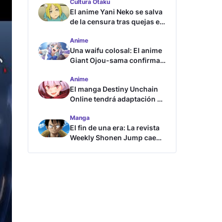
Cultura Otaku
El anime Yani Neko se salva
de la censura tras quejas en
Japón
Anime
Una waifu colosal: El anime
Giant Ojou-sama confirma
su fecha de estreno
Anime
El manga Destiny Unchain
Online tendrá adaptación al
anime
Manga
El fin de una era: La revista
Weekly Shonen Jump cae
por debajo del millón de
copias