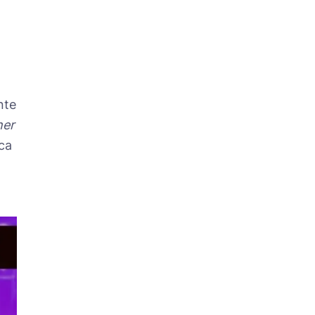
nte
her
ca