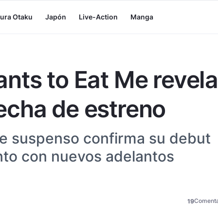
tura Otaku
Japón
Live-Action
Manga
nts to Eat Me revela
 fecha de estreno
de suspenso confirma su debut
nto con nuevos adelantos
Comenta
19