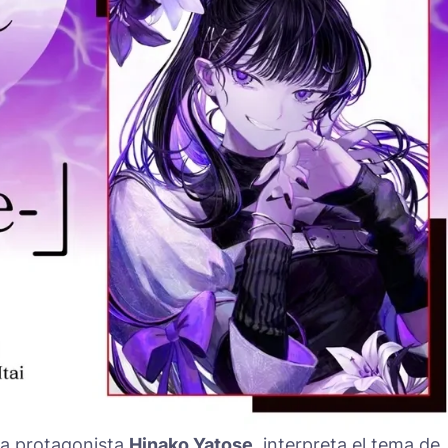
 la protagonista
Hinako Yatose
, interpreta el tema de