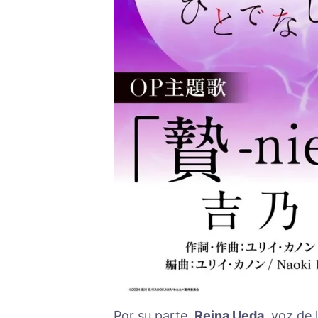
Por su parte,
Reina Ueda
, voz de