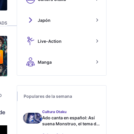
Japón
ADS
Live-Action
Manga
o
Populares de la semana
 de
Cultura Otaku
Ado canta en español: Así
suena Monstruo, el tema de
Blue Lock