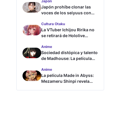
Japón
Japón prohíbe clonar las
voces de los seiyuus con
inteligencia artificial
Cultura Otaku
La VTuber Ichijou Ririka no
se retirará de Hololive
aunque se case
Anime
Sociedad distópica y talento
de Madhouse: La película
ghost – end of night revela
Anime
tráiler
La película Made in Abyss:
Mezameru Shinpi revela
tráiler y fecha de estreno