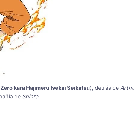
Zero kara Hajimeru Isekai Seikatsu
), detrás de
Arthu
mpañía de
Shinra
.