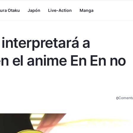
tura Otaku
Japón
Live-Action
Manga
interpretará a
n el anime En En no
Comenta
0