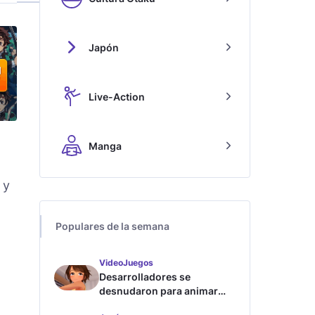
Japón
Live-Action
Manga
 y
Populares de la semana
VideoJuegos
Desarrolladores se
desnudaron para animar
este juego de waifus