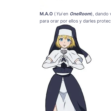
M.A.O
(
Yui
en
OneRoom
), dando 
para orar por ellos y darles protec