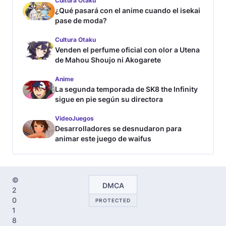
Cultura Otaku
¿Qué pasará con el anime cuando el isekai
pase de moda?
Cultura Otaku
Venden el perfume oficial con olor a Utena
de Mahou Shoujo ni Akogarete
Anime
La segunda temporada de SK8 the Infinity
sigue en pie según su directora
VideoJuegos
Desarrolladores se desnudaron para
animar este juego de waifus
©
DMCA
2
0
PROTECTED
1
8