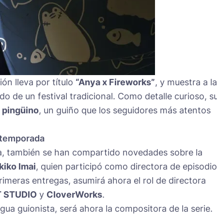
ón lleva por título
“Anya x Fireworks”
, y muestra a la
o de un festival tradicional. Como detalle curioso, s
n
pingüino
, un guiño que los seguidores más atentos
 temporada
a, también se han compartido novedades sobre la
kiko Imai
, quien participó como directora de episodio
rimeras entregas, asumirá ahora el rol de directora
 STUDIO
y
CloverWorks
.
igua guionista, será ahora la compositora de la serie.