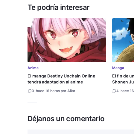
Te podría interesar
Anime
Manga
El manga Destiny Unchain Online
El fin de u
tendrá adaptación al anime
Shonen Ju
millón de 
0
-
hace 16 horas por
Aiko
4
-
hace 16
Déjanos un comentario