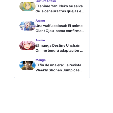
Cultura Otaku
El anime Yani Neko se salva
de la censura tras quejas en
Japón
Anime
Una waifu colosal: El anime
Giant Ojou-sama confirma
su fecha de estreno
Anime
El manga Destiny Unchain
Online tendrá adaptación al
anime
Manga
El fin de una era: La revista
Weekly Shonen Jump cae
por debajo del millón de
copias