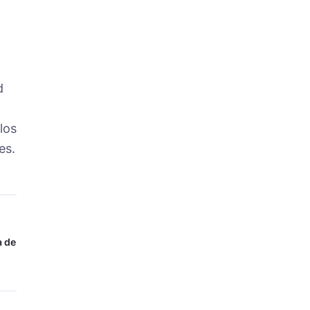
d
los
es.
a de