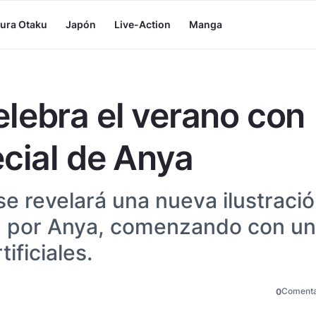
tura Otaku
Japón
Live-Action
Manga
lebra el verano con
ecial de Anya
e revelará una nueva ilustraci
a por Anya, comenzando con un
ificiales.
Comenta
0