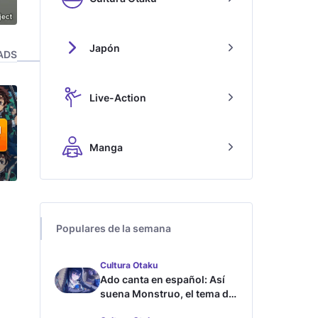
Japón
ADS
Live-Action
Manga
Populares de la semana
Cultura Otaku
Ado canta en español: Así
suena Monstruo, el tema de
Blue Lock