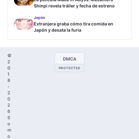
Shinpi revela tráiler y fecha de estreno
Japón
Extranjera graba cómo tira comida en
Japón y desata la furia
©
DMCA
2
0
PROTECTED
1
8
-
2
0
2
6
S
o
m
o