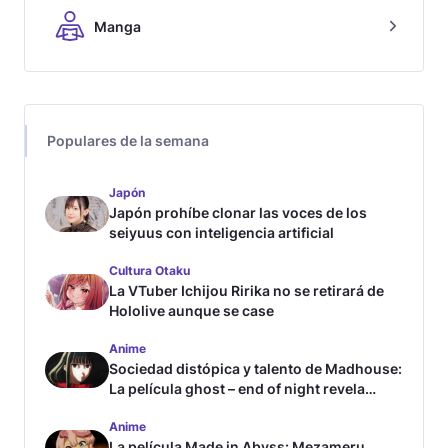
Manga
Populares de la semana
Japón
Japón prohíbe clonar las voces de los
seiyuus con inteligencia artificial
Cultura Otaku
La VTuber Ichijou Ririka no se retirará de
Hololive aunque se case
Anime
Sociedad distópica y talento de Madhouse:
La película ghost – end of night revela
tráiler
Anime
La película Made in Abyss: Mezameru