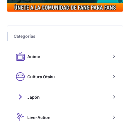
Categorías
Anime
Cultura Otaku
Japón
Live-Action