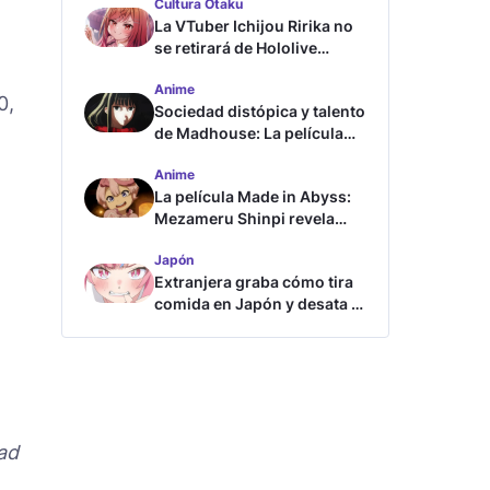
Cultura Otaku
La VTuber Ichijou Ririka no
se retirará de Hololive
aunque se case
Anime
0,
Sociedad distópica y talento
de Madhouse: La película
ghost – end of night revela
Anime
tráiler
La película Made in Abyss:
Mezameru Shinpi revela
tráiler y fecha de estreno
Japón
Extranjera graba cómo tira
comida en Japón y desata la
furia
ad