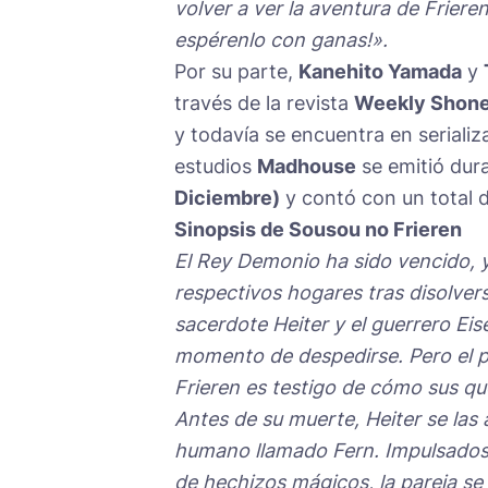
volver a ver la aventura de Frier
espérenlo con ganas!».
Por su parte,
Kanehito Yamada
y
través de la revista
Weekly Shon
y todavía se encuentra en seriali
estudios
Madhouse
se emitió dur
Diciembre)
y contó con un total d
Sinopsis de Sousou no Frieren
El Rey Demonio ha sido vencido, y
respectivos hogares tras disolvers
sacerdote Heiter y el guerrero Eis
momento de despedirse. Pero el pa
Frieren es testigo de cómo sus 
Antes de su muerte, Heiter se las
humano llamado Fern. Impulsados p
de hechizos mágicos, la pareja s