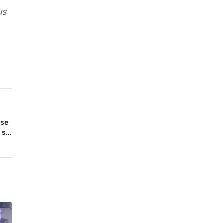
us
 se
 se