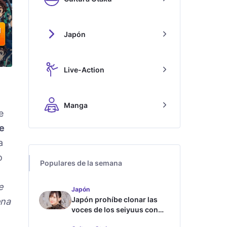
Japón
Live-Action
Manga
e
e
a
o
Populares de la semana
e
Japón
Japón prohíbe clonar las
ena
voces de los seiyuus con
inteligencia artificial