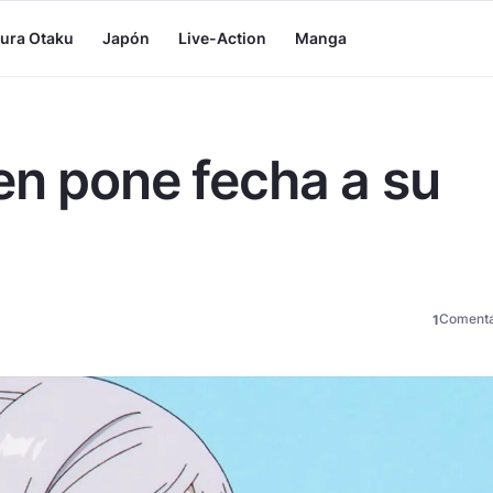
tura Otaku
Japón
Live-Action
Manga
en pone fecha a su
Comenta
1