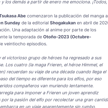
en y los demás a partir de enero me emociona. ¡Todos,
Tsukasa Abe
comenzaron la publicación del manga a
en Sunday
de la editorial
Shogakukan
en abril de 202
zación. Una adaptación al anime por parte de los
ante la temporada de
Otoño-2023 (Octubre-
e veintiocho episodios.
 el victorioso grupo de héroes ha regresado a sus
e. Los cuatro (la maga Frieren, el héroe Himmel, el
en) recuerdan su viaje de una década cuando llega el
so del tiempo es diferente para los elfos, por eso
queridos compañeros van muriendo lentamente.
 arregla para imponer a Frieren un joven aprendiz
or la pasión del elfo por recolectar una gran cantid
e embarca en un viaje aparentemente sin rumbo,