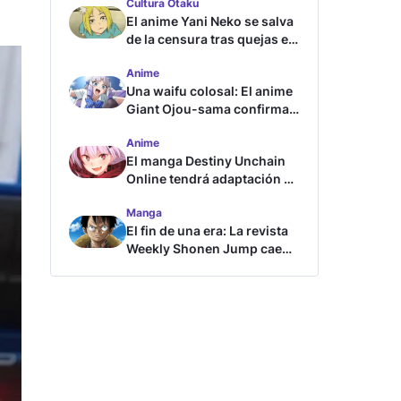
Cultura Otaku
El anime Yani Neko se salva
de la censura tras quejas en
Japón
Anime
Una waifu colosal: El anime
Giant Ojou-sama confirma
su fecha de estreno
Anime
El manga Destiny Unchain
Online tendrá adaptación al
anime
Manga
El fin de una era: La revista
Weekly Shonen Jump cae
por debajo del millón de
copias