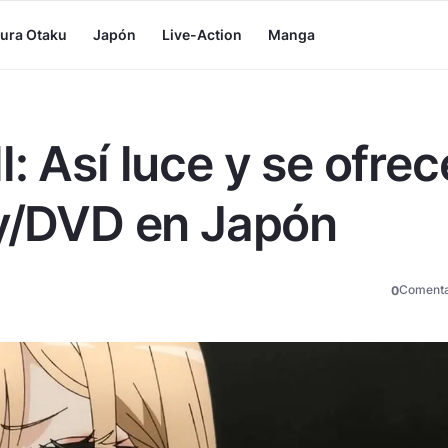
tura Otaku
Japón
Live-Action
Manga
: Así luce y se ofrec
ay/DVD en Japón
Comenta
0