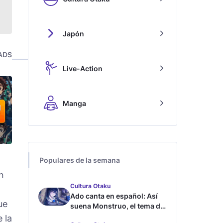
Japón
ADS
Live-Action
Manga
Populares de la semana
n
Cultura Otaku
Ado canta en español: Así
ue
suena Monstruo, el tema de
Blue Lock
 la