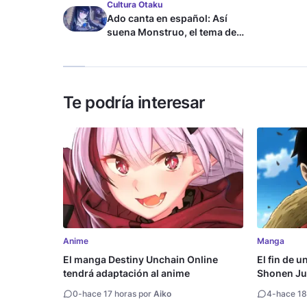
Cultura Otaku
Ado canta en español: Así
suena Monstruo, el tema de
Blue Lock
Te podría interesar
Anime
Manga
El manga Destiny Unchain Online
El fin de u
tendrá adaptación al anime
Shonen Ju
millón de 
0
-
hace 17 horas por
Aiko
4
-
hace 18