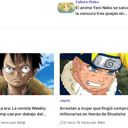
Cultura Otaku
El anime Yani Neko se salv
la censura tras quejas en
Japón
Japón
na era: La revista Weekly
Arrestan a mujer que fingió compr
mp cae por debajo del
millonarias en tienda de Shueisha
copias
 horas por
Kenji
5
-
hace 18 horas por
Aiko