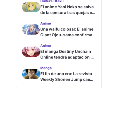
Cultura Otaku
El anime Yani Neko se salva
de la censura tras quejas en
Japón
Anime
Una waifu colosal: El anime
Giant Ojou-sama confirma
su fecha de estreno
Anime
El manga Destiny Unchain
Online tendrá adaptación al
anime
Manga
El fin de una era: La revista
Weekly Shonen Jump cae
por debajo del millón de
copias