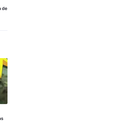
a de
as