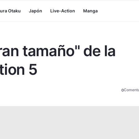
tura Otaku
Japón
Live-Action
Manga
gran tamaño" de la
tion 5
Comenta
0