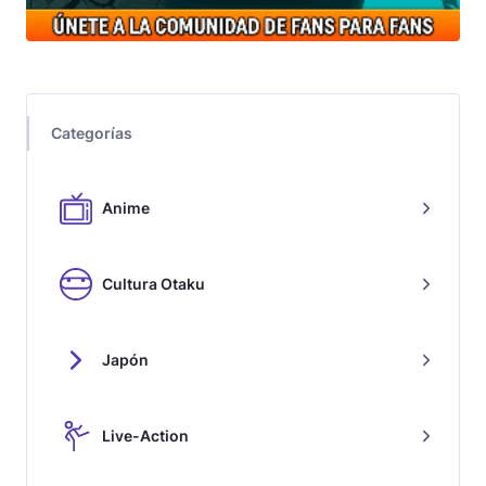
Categorías
Anime
Cultura Otaku
Japón
Live-Action