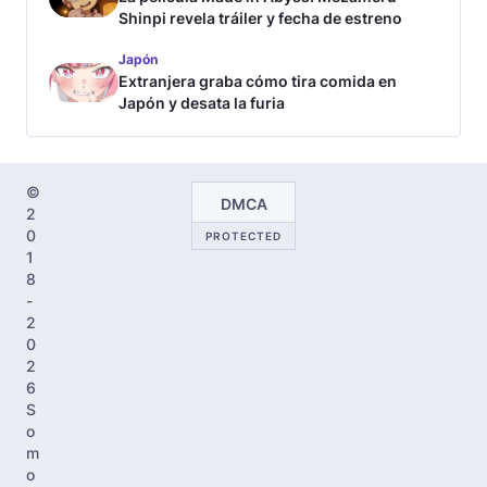
Shinpi revela tráiler y fecha de estreno
Japón
Extranjera graba cómo tira comida en
Japón y desata la furia
©
DMCA
2
0
PROTECTED
1
8
-
2
0
2
6
S
o
m
o