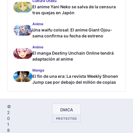
Cultura Otaku
El anime Yani Neko se salva de la censura
tras quejas en Japón
Anime
Una waifu colosal: El anime Giant Ojou-
sama confirma su fecha de estreno
Anime
El manga Destiny Unchain Online tendrá
adaptación al anime
Manga
El fin de una era: La revista Weekly Shonen
Jump cae por debajo del millón de copias
©
DMCA
2
0
PROTECTED
1
8