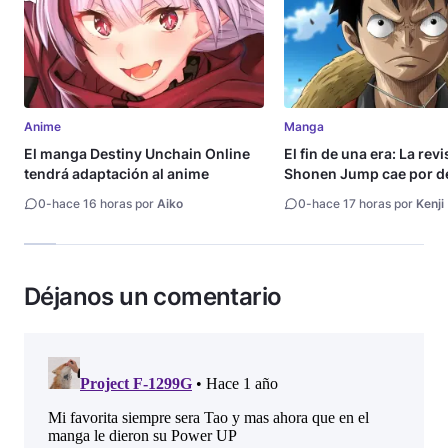
Anime
Manga
El manga Destiny Unchain Online
El fin de una era: La rev
tendrá adaptación al anime
Shonen Jump cae por de
millón de copias
0
-
hace 16 horas por
Aiko
0
-
hace 17 horas por
Kenji
Déjanos un comentario