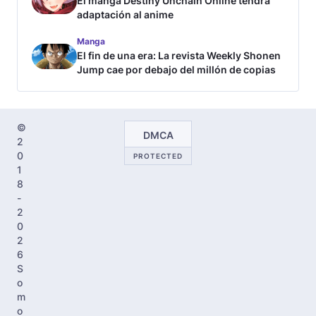
El manga Destiny Unchain Online tendrá
adaptación al anime
Manga
El fin de una era: La revista Weekly Shonen
Jump cae por debajo del millón de copias
©
DMCA
2
0
PROTECTED
1
8
-
2
0
2
6
S
o
m
o