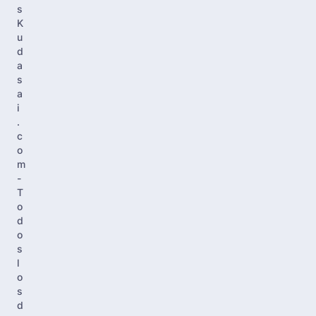
s
K
u
d
a
s
a
i
.
c
o
m
-
T
o
d
o
s
l
o
s
d