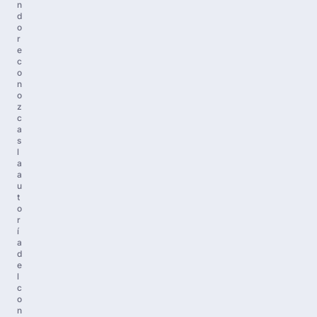
n
d
o
r
e
c
o
n
o
z
c
a
s
l
a
a
u
t
o
r
í
a
d
e
l
c
o
n