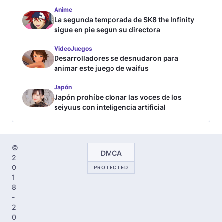
Anime
La segunda temporada de SK8 the Infinity
sigue en pie según su directora
VideoJuegos
Desarrolladores se desnudaron para
animar este juego de waifus
Japón
Japón prohíbe clonar las voces de los
seiyuus con inteligencia artificial
©
DMCA
2
0
PROTECTED
1
8
-
2
0