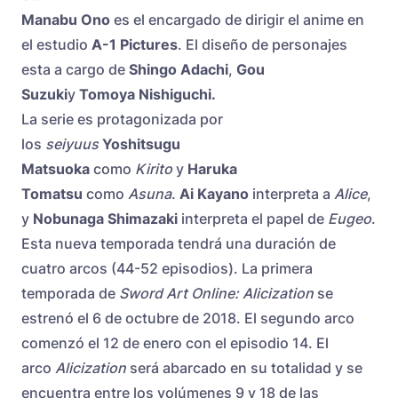
Manabu Ono
es el encargado de dirigir el anime en
el estudio
A-1 Pictures
. El diseño de personajes
esta a cargo de
Shingo Adachi
,
Gou
Suzuki
y
Tomoya Nishiguchi.
La serie es protagonizada por
los
seiyuus
Yoshitsugu
Matsuoka
como
Kirito
y
Haruka
Tomatsu
como
Asuna
.
Ai Kayano
interpreta a
Alice
,
y
Nobunaga Shimazaki
interpreta el papel de
Eugeo
.
Esta nueva temporada tendrá una duración de
cuatro arcos (44-52 episodios). La primera
temporada de
Sword Art Online: Alicization
se
estrenó el 6 de octubre de 2018. El segundo arco
comenzó el 12 de enero con el episodio 14. El
arco
Alicization
será abarcado en su totalidad y se
encuentra entre los volúmenes 9 y 18 de las