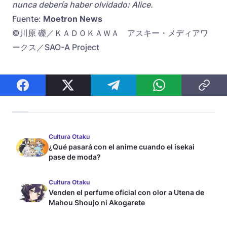
nunca debería haber olvidado: Alice.
Fuente:
Moetron News
©川原 礫／ＫＡＤＯＫＡＷＡ アスキー・メディアワ
ークス／SAO-A Project
Cultura Otaku
¿Qué pasará con el anime cuando el isekai
pase de moda?
Cultura Otaku
Venden el perfume oficial con olor a Utena de
Mahou Shoujo ni Akogarete