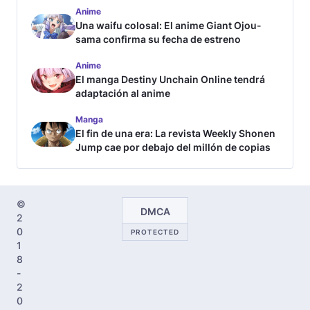
Anime
Una waifu colosal: El anime Giant Ojou-
sama confirma su fecha de estreno
Anime
El manga Destiny Unchain Online tendrá
adaptación al anime
Manga
El fin de una era: La revista Weekly Shonen
Jump cae por debajo del millón de copias
©
DMCA
2
0
PROTECTED
1
8
-
2
0