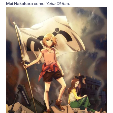
Mai Nakahara
como
Yuka Okitsu
.