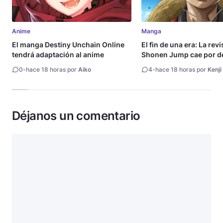
Anime
Manga
El manga Destiny Unchain Online
El fin de una era: La rev
tendrá adaptación al anime
Shonen Jump cae por de
millón de copias
0
-
hace 18 horas por
Aiko
4
-
hace 18 horas por
Kenji
Déjanos un comentario