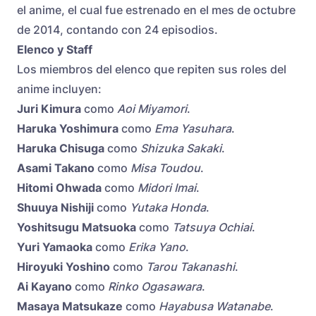
el anime, el cual fue estrenado en el mes de octubre
de 2014, contando con 24 episodios.
Elenco y Staff
Los miembros del elenco que repiten sus roles del
anime incluyen:
Juri Kimura
como
Aoi Miyamori
.
Haruka Yoshimura
como
Ema Yasuhara
.
Haruka Chisuga
como
Shizuka Sakaki
.
Asami Takano
como
Misa Toudou
.
Hitomi Ohwada
como
Midori Imai
.
Shuuya Nishiji
como
Yutaka Honda
.
Yoshitsugu Matsuoka
como
Tatsuya Ochiai
.
Yuri Yamaoka
como
Erika Yano
.
Hiroyuki Yoshino
como
Tarou Takanashi
.
Ai Kayano
como
Rinko Ogasawara
.
Masaya Matsukaze
como
Hayabusa Watanabe
.