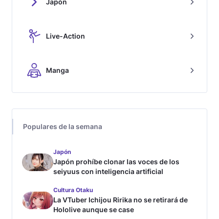
Japón
Live-Action
Manga
Populares de la semana
Japón
Japón prohíbe clonar las voces de los
seiyuus con inteligencia artificial
Cultura Otaku
La VTuber Ichijou Ririka no se retirará de
Hololive aunque se case