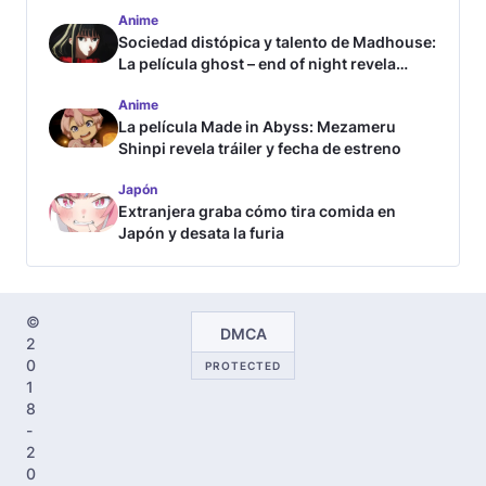
Anime
Sociedad distópica y talento de Madhouse:
La película ghost – end of night revela
tráiler
Anime
La película Made in Abyss: Mezameru
Shinpi revela tráiler y fecha de estreno
Japón
Extranjera graba cómo tira comida en
Japón y desata la furia
©
DMCA
2
0
PROTECTED
1
8
-
2
0