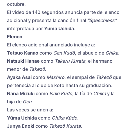
octubre.
El video de 140 segundos anuncia parte del elenco
adicional y presenta la canción final
"Speechless"
interpretada por
Yūma Uchida
.
Elenco
El elenco adicional anunciado incluye a:
Tetsuo Kanao
como
Gen Kudō
, el abuelo de
Chika
.
Natsuki Hanae
como
Takeru Kurata
, el hermano
menor de
Takezō
.
Ayaka Asai
como
Mashiro
, el sempai de
Takezō
que
pertenecia al club de koto hasta su graduación.
Nana Mizuki
como
Isaki Kudō
, la tía de
Chika
y la
hija de
Gen
.
Las voces se unen a:
Yūma Uchida
como
Chika Kūdo.
Junya Enoki
como
Takezō Kurata.