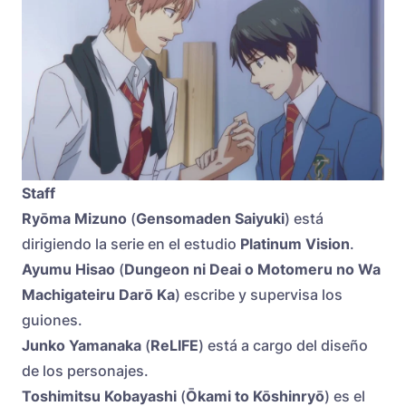
Staff
Ryōma Mizuno
(
Gensomaden Saiyuki
) está
dirigiendo la serie en el estudio
Platinum Vision
.
Ayumu Hisao
(
Dungeon ni Deai o Motomeru no Wa
Machigateiru Darō Ka
) escribe y supervisa los
guiones.
Junko Yamanaka
(
ReLIFE
) está a cargo del diseño
de los personajes.
Toshimitsu Kobayashi
(
Ōkami to Kōshinryō
) es el