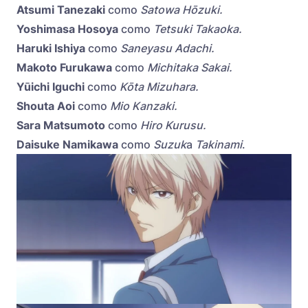
Atsumi Tanezaki
como
Satowa Hōzuki.
Yoshimasa Hosoya
como
Tetsuki Takaoka.
Haruki Ishiya
como
Saneyasu Adachi.
Makoto Furukawa
como
Michitaka Sakai.
Yūichi Iguchi
como
Kōta Mizuhara.
Shouta Aoi
como
Mio Kanzaki.
Sara Matsumoto
como
Hiro Kurusu.
Daisuke Namikawa
como
Suzuk
a
Takinami
.