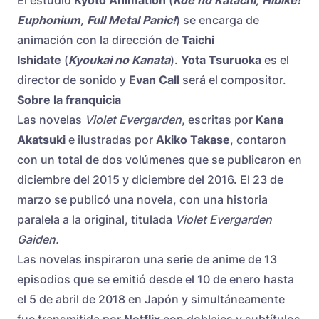
El estudio
Kyoto Animation
(
Koe no Katachi
,
Hibike!
Euphonium
,
Full Metal Panic!
) se encarga de
animación con la dirección de
Taichi
Ishidate
(
Kyoukai no Kanata
).
Yota Tsuruoka
es el
director de sonido y
Evan Call
será el compositor.
Sobre la franquicia
Las novelas
Violet Evergarden
, escritas por
Kana
Akatsuki
e ilustradas por
Akiko Takase
, contaron
con un total de dos volúmenes que se publicaron en
diciembre del 2015 y diciembre del 2016. El 23 de
marzo se publicó una novela, con una historia
paralela a la original, titulada
Violet Evergarden
Gaiden.
Las novelas inspiraron una serie de anime de 13
episodios que se emitió desde el 10 de enero hasta
el 5 de abril de 2018 en Japón y simultáneamente