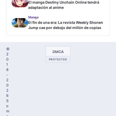
El manga Destiny Unchain Online tendrá
adaptación al anime
Manga
El fin de una era: La revista Weekly Shonen
Jump cae por debajo del millón de copias
©
DMCA
2
0
PROTECTED
1
8
-
2
0
2
6
S
o
m