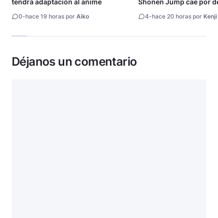
tendrá adaptación al anime
Shonen Jump cae por de
millón de copias
0
-
hace 19 horas por
Aiko
4
-
hace 20 horas por
Kenji
Déjanos un comentario