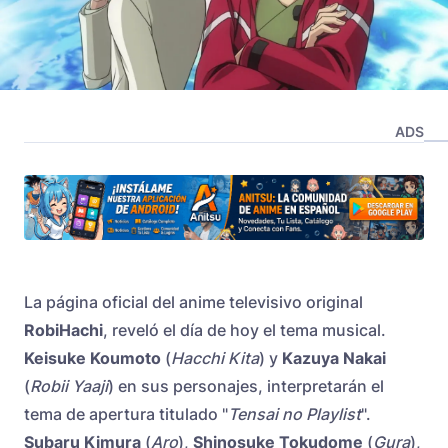
ADS
La página oficial del anime televisivo original
RobiHachi
, reveló el día de hoy el tema musical.
Keisuke Koumoto
(
Hacchi Kita
) y
Kazuya Nakai
(
Robii Yaaji
) en sus personajes, interpretarán el
tema de apertura titulado "
Tensai no Playlist
".
Subaru Kimura
(
Aro
),
Shinosuke Tokudome
(
Gura
),