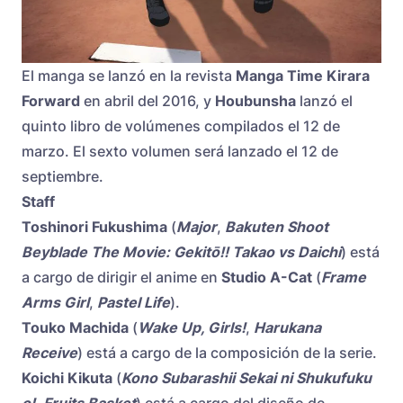
El manga se lanzó en la revista
Manga Time Kirara
Forward
en abril del 2016, y
Houbunsha
lanzó el
quinto libro de volúmenes compilados el 12 de
marzo. El sexto volumen será lanzado el 12 de
septiembre.
Staff
Toshinori Fukushima
(
Major
,
Bakuten Shoot
Beyblade The Movie: Gekitō!! Takao vs Daichi
) está
a cargo de dirigir el anime en
Studio A-Cat
(
Frame
Arms Girl
,
Pastel Life
).
Touko Machida
(
Wake Up, Girls!
,
Harukana
Receive
) está a cargo de la composición de la serie.
Koichi Kikuta
(
Kono Subarashii Sekai ni Shukufuku