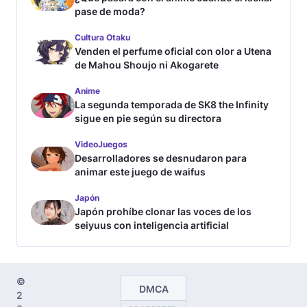
pase de moda?
Cultura Otaku
Venden el perfume oficial con olor a Utena
de Mahou Shoujo ni Akogarete
Anime
La segunda temporada de SK8 the Infinity
sigue en pie según su directora
VideoJuegos
Desarrolladores se desnudaron para
animar este juego de waifus
Japón
Japón prohíbe clonar las voces de los
seiyuus con inteligencia artificial
©
DMCA
2