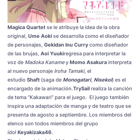
Magica Quartet
se le atribuye la idea de la obra
original,
Ume Aoki
se desarrolla como el diseñador
de personajes,
Gekidan Inu Curry
como diseñador
de las brujas,
Aoi Yuuki
regresa para interpretar la
voz de
Madoka Kaname
y
Momo Asakura
interpreta
al nuevo personaje
Iroha Tamaki
, el
estudio
Shaft
(saga de
Monogatari
,
Nisekoi
) es el
encargado de la animación.
TrySail
realiza la canción
de tema “Kakawari” para el juego. El juego también
inspira una adaptación de manga y de teatro que se
presenta de agosto a septiembre. Los miembros del
elenco son todos miembros del grupo
ídol
Keyakizaka46
.