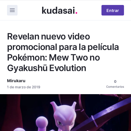
Entrar
Revelan nuevo video
promocional para la película
Pokémon: Mew Two no
Gyakushū Evolution
Mirukaru
0
1 de marzo de 2019
Comentarios