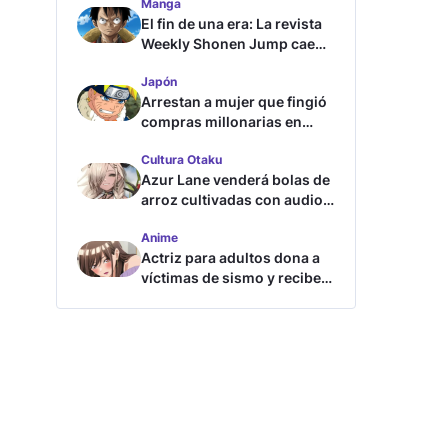
Manga
El fin de una era: La revista
Weekly Shonen Jump cae
por debajo del millón de
Japón
copias
Arrestan a mujer que fingió
compras millonarias en
tienda de Shueisha
Cultura Otaku
Azur Lane venderá bolas de
arroz cultivadas con audios
ASMR
Anime
Actriz para adultos dona a
víctimas de sismo y recibe
críticas