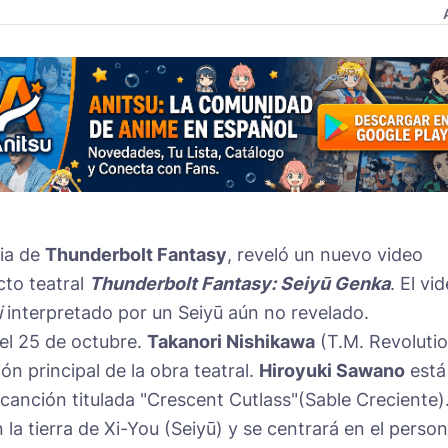
cia de
Thunderbolt Fantasy
, reveló un nuevo video
to teatral
Thunderbolt Fantasy: Seiyū Genka
. El vi
i
interpretado por un Seiyū aún no revelado.
 el 25 de octubre.
Takanori Nishikawa
(T.M. Revoluti
ón principal de la obra teatral.
Hiroyuki Sawano
está
 canción titulada "Crescent Cutlass"(Sable Creciente).
 la tierra de Xi-You (Seiyū) y se centrará en el person