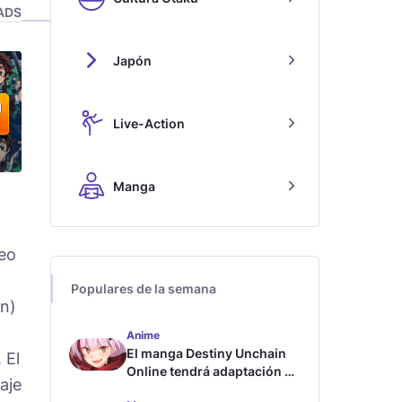
ADS
Japón
Live-Action
Manga
deo
Populares de la semana
on)
Anime
El manga Destiny Unchain
 El
Online tendrá adaptación al
aje
anime