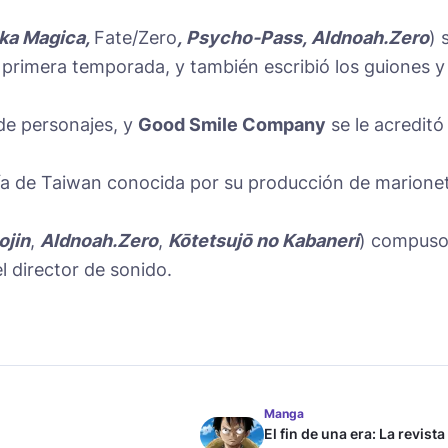
ka Magica
,
Fate/Zero
,
Psycho-Pass
,
Aldnoah.Zero
) 
la primera temporada, y también escribió los guiones y
 de personajes, y
Good Smile Company
se le acreditó
a de Taiwan conocida por su producción de marione
ojin
,
Aldnoah.Zero
,
Kōtetsujō no Kabaneri
) compuso
l director de sonido.
Manga
El fin de una era: La revista