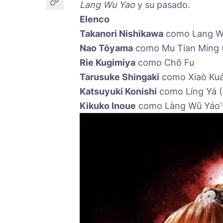
Lang Wu Yao
y su pasado.
Elenco
Takanori Nishikawa
como Lang Wu
Nao Tōyama
como Mu Tian Ming 
Rie Kugimiya
como Chō Fu
Tarusuke Shingaki
como Xiaò Kuá
Katsuyuki Konishi
como Líng Yá 
Kikuko Inoue
como Làng Wū Yáo'