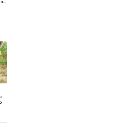
por
s
a
no