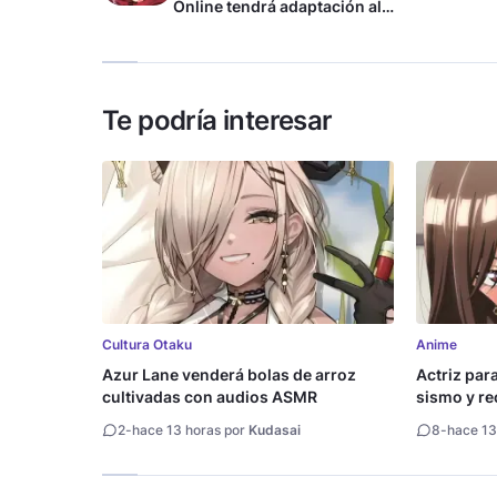
Online tendrá adaptación al
anime
Te podría interesar
Cultura Otaku
Anime
Azur Lane venderá bolas de arroz
Actriz par
cultivadas con audios ASMR
sismo y rec
2
-
hace 13 horas por
Kudasai
8
-
hace 13