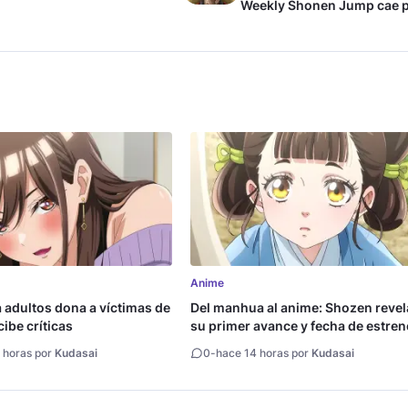
Weekly Shonen Jump cae 
debajo del millón de copia
Anime
a adultos dona a víctimas de
Del manhua al anime: Shozen revel
ibe críticas
su primer avance y fecha de estre
 horas por
Kudasai
0
-
hace 14 horas por
Kudasai