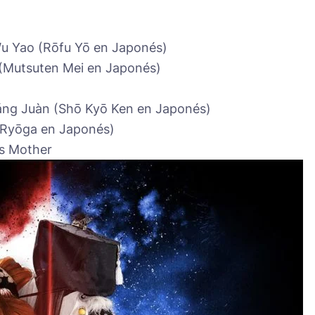
 Yao (Rōfu Yō en Japonés)
(Mutsuten Mei en Japonés)
ng Juàn (Shō Kyō Ken en Japonés)
(Ryōga en Japonés)
s Mother