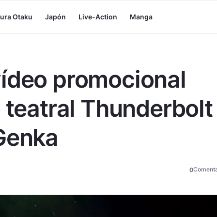
tura Otaku
Japón
Live-Action
Manga
vídeo promocional
 teatral Thunderbolt
 Genka
Comenta
0