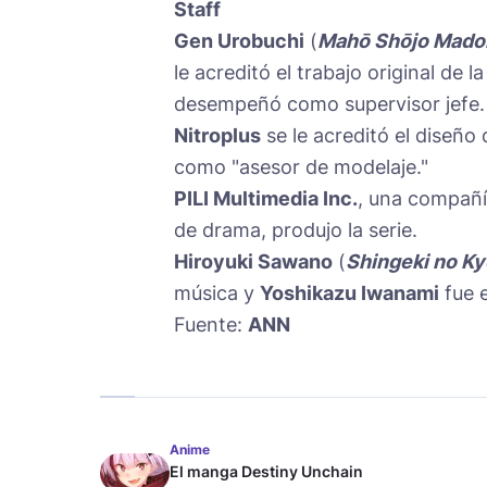
Staff
Gen Urobuchi
(
Mahō Shōjo Mado
le acreditó el trabajo original de 
desempeñó como supervisor jefe.
Nitroplus
se le acreditó el diseño
como "asesor de modelaje."
PILI Multimedia Inc.
, una compañí
de drama, produjo la serie.
Hiroyuki Sawano
(
Shingeki no Ky
música y
Yoshikazu Iwanami
fue e
Fuente:
ANN
Anime
El manga Destiny Unchain