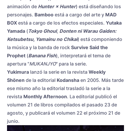
animación de
Hunter × Hunter
) está diseñando los
personajes.
Bamboo
está a cargo del arte y
MAD
BOX
está a cargo de los efectos especiales.
Yutaka
Yamada
(
Tokyo Ghoul
,
Donten ni Warau Gaiden:
Ketsubetsu, Yamainu no Chikai
) está componiendo
la música y la banda de rock
Survive Said the
Prophet
(
Banana Fish
), interpretará el tema de
apertura "
MUKANJYO
" para la serie.
Yukimura
lanzó la serie en la revista
Weekly
Shōnen
de la editorial
Kodansha
en 2005. Más tarde
ese mismo año la editorial trasladó la serie a la
revista
Monthly Afternoon
. La editorial publicó el
volumen 21 de libros compilados el pasado 23 de
agosto, y publicará el volumen 22 el próximo 21 de
junio.