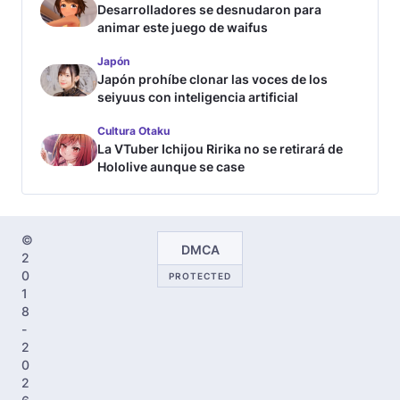
Desarrolladores se desnudaron para
animar este juego de waifus
Japón
Japón prohíbe clonar las voces de los
seiyuus con inteligencia artificial
Cultura Otaku
La VTuber Ichijou Ririka no se retirará de
Hololive aunque se case
©
DMCA
2
0
PROTECTED
1
8
-
2
0
2