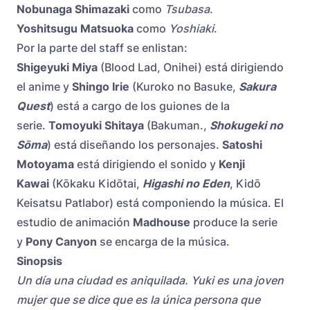
Nobunaga Shimazaki
como
Tsubasa
.
Yoshitsugu Matsuoka
como
Yoshiaki
.
Por la parte del staff se enlistan:
Shigeyuki Miya
(Blood Lad, Onihei) está dirigiendo
el anime y
Shingo Irie
(Kuroko no Basuke,
Sakura
Quest
) está a cargo de los guiones de la
serie.
Tomoyuki Shitaya
(Bakuman.,
Shokugeki no
Sōma
) está diseñando los personajes.
Satoshi
Motoyama
está dirigiendo el sonido y
Kenji
Kawai
(Kōkaku Kidōtai,
Higashi no Eden
, Kidō
Keisatsu Patlabor) está componiendo la música. El
estudio de animación
Madhouse
produce la serie
y
Pony Canyon
se encarga de la música.
Sinopsis
Un día una ciudad es aniquilada. Yuki es una joven
mujer que se dice que es la única persona que