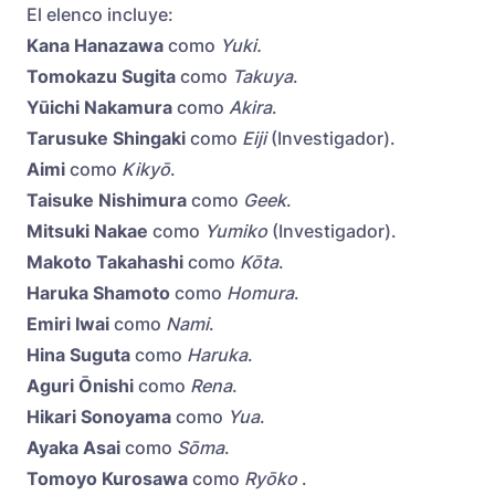
El elenco incluye:
Kana Hanazawa
como
Yuki.
Tomokazu Sugita
como
Takuya
.
Yūichi Nakamura
como
Akira
.
Tarusuke Shingaki
como
Eiji
(Investigador).
Aimi
como
Kikyō
.
Taisuke Nishimura
como
Geek
.
Mitsuki Nakae
como
Yumiko
(Investigador).
Makoto Takahashi
como
Kōta
.
Haruka Shamoto
como
Homura
.
Emiri Iwai
como
Nami
.
Hina Suguta
como
Haruka
.
Aguri Ōnishi
como
Rena
.
Hikari Sonoyama
como
Yua
.
Ayaka Asai
como
Sōma
.
Tomoyo Kurosawa
como
Ryōko
.