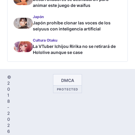
animar este juego de waifus
Japón
Japón prohíbe clonar las voces de los
seiyuus con inteligencia artificial
Cultura Otaku
La VTuber Ichijou Ririka no se retirará de
Hololive aunque se case
©
DMCA
2
0
PROTECTED
1
8
-
2
0
2
6